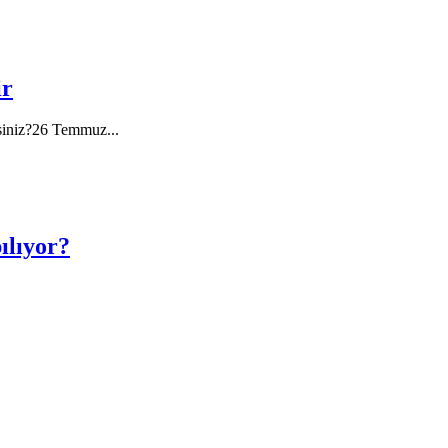
ir
misiniz?26 Temmuz
...
ılıyor?