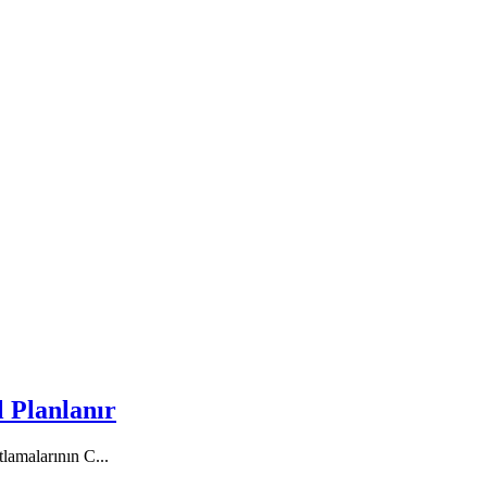
l Planlanır
tlamalarının C
...