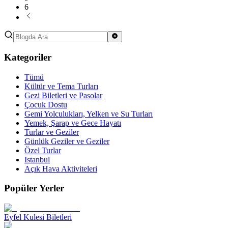
6
Kategoriler
Tümü
Kültür ve Tema Turları
Gezi Biletleri ve Pasolar
Çocuk Dostu
Gemi Yolculukları, Yelken ve Su Turları
Yemek, Şarap ve Gece Hayatı
Turlar ve Geziler
Günlük Geziler ve Geziler
Özel Turlar
Istanbul
Açık Hava Aktiviteleri
Popüler Yerler
Eyfel Kulesi Biletleri