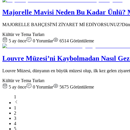
Majorelle Mavisi Neden Bu Kadar Ünlü? M
MAJORELLE BAHÇESİ'Nİ ZİYARET Mİ EDİYORSUNUZ?Dünyaca ünlü Ma
Kültür ve Tema Turları
5 ay önce
0
Yorumlar
6514
Görüntüleme
Louvre Müzesi’ni Kaybolmadan Nasıl Gezeb
Louvre Müzesi, dünyanın en büyük müzesi olup, ilk kez gelen ziyaretç
Kültür ve Tema Turları
5 ay önce
0
Yorumlar
5675
Görüntüleme
1
1
2
3
4
5