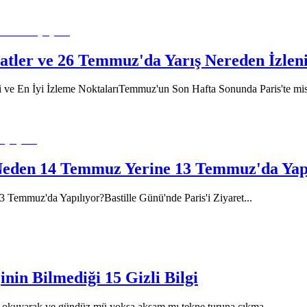
aatler ve 26 Temmuz'da Yarış Nereden İzlen
eri ve En İyi İzleme NoktalarıTemmuz'un Son Hafta Sonunda Paris'te 
r Neden 14 Temmuz Yerine 13 Temmuz'da Yap
 Temmuz'da Yapılıyor?Bastille Günü'nde Paris'i Ziyaret
...
inin Bilmediği 15 Gizli Bilgi
mları okuyarak ve gündüz mü yoksa akşam mı tekne turuna çıkma
...