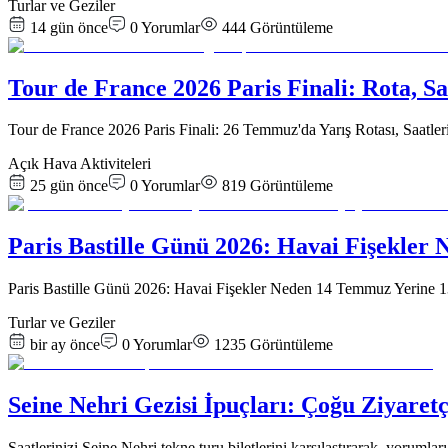
Turlar ve Geziler
14 gün önce
0
Yorumlar
444
Görüntüleme
Tour de France 2026 Paris Finali: Rota, S
Tour de France 2026 Paris Finali: 26 Temmuz'da Yarış Rotası, Saatl
Açık Hava Aktiviteleri
25 gün önce
0
Yorumlar
819
Görüntüleme
Paris Bastille Günü 2026: Havai Fişekle
Paris Bastille Günü 2026: Havai Fişekler Neden 14 Temmuz Yerine 13
Turlar ve Geziler
bir ay önce
0
Yorumlar
1235
Görüntüleme
Seine Nehri Gezisi İpuçları: Çoğu Ziyaretç
Saatlerinizi Seine Nehri tekne turu biletlerini karşılaştırarak, yoru