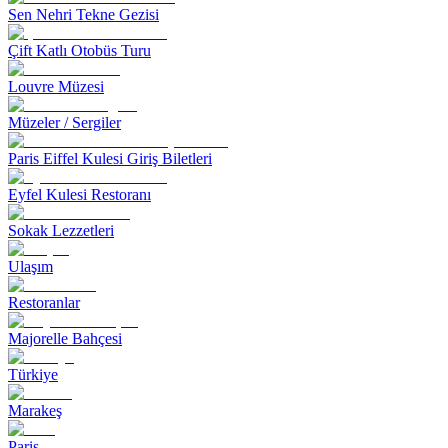
Sen Nehri Tekne Gezisi
Çift Katlı Otobüs Turu
Louvre Müzesi
Müzeler / Sergiler
Paris Eiffel Kulesi Giriş Biletleri
Eyfel Kulesi Restoranı
Sokak Lezzetleri
Ulaşım
Restoranlar
Majorelle Bahçesi
Türkiye
Marakeş
Paris