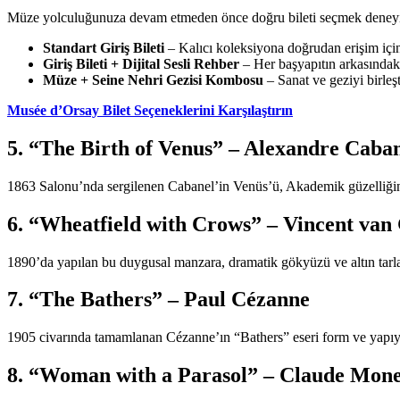
Müze yolculuğunuza devam etmeden önce doğru bileti seçmek deneyimi
Standart Giriş Bileti
– Kalıcı koleksiyona doğrudan erişim iç
Giriş Bileti + Dijital Sesli Rehber
– Her başyapıtın arkasındaki
Müze + Seine Nehri Gezisi Kombosu
– Sanat ve geziyi birleş
Musée d’Orsay Bilet Seçeneklerini Karşılaştırın
5. “The Birth of Venus” – Alexandre Caba
1863 Salonu’nda sergilenen Cabanel’in Venüs’ü, Akademik güzelliğin z
6. “Wheatfield with Crows” – Vincent van
1890’da yapılan bu duygusal manzara, dramatik gökyüzü ve altın tarlaları
7. “The Bathers” – Paul Cézanne
1905 civarında tamamlanan Cézanne’ın “Bathers” eseri form ve yapıyı 
8. “Woman with a Parasol” – Claude Mone