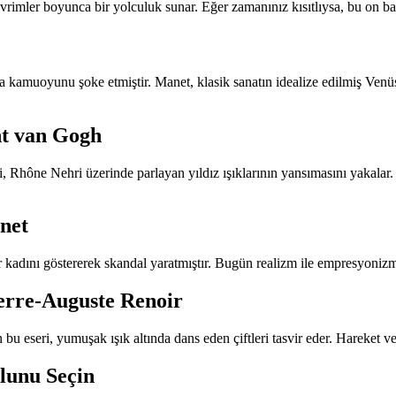
 devrimler boyunca bir yolculuk sunar. Eğer zamanınız kısıtlıysa, bu on b
 kamuoyunu şoke etmiştir. Manet, klasik sanatın idealize edilmiş Venü
nt van Gogh
hône Nehri üzerinde parlayan yıldız ışıklarının yansımasını yakalar. M
net
bir kadını göstererek skandal yaratmıştır. Bugün realizm ile empresyoniz
ierre-Auguste Renoir
n bu eseri, yumuşak ışık altında dans eden çiftleri tasvir eder. Hareke
lunu Seçin