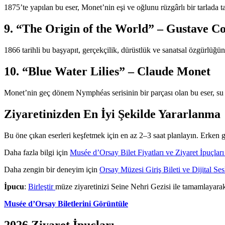
1875’te yapılan bu eser, Monet’nin eşi ve oğlunu rüzgârlı bir tarlada tas
9. “The Origin of the World” – Gustave C
1866 tarihli bu başyapıt, gerçekçilik, dürüstlük ve sanatsal özgürlüğü
10. “Blue Water Lilies” – Claude Monet
Monet’nin geç dönem Nymphéas serisinin bir parçası olan bu eser, su 
Ziyaretinizden En İyi Şekilde Yararlanma
Bu öne çıkan eserleri keşfetmek için en az 2–3 saat planlayın. Erken 
Daha fazla bilgi için
Musée d’Orsay Bilet Fiyatları ve Ziyaret İpuçlar
Daha zengin bir deneyim için
Orsay Müzesi Giriş Bileti ve Dijital S
İpucu
:
Birleştir
müze ziyaretinizi Seine Nehri Gezisi ile tamamlayarak g
Musée d’Orsay Biletlerini Görüntüle
2026 Ziyaret İpuçları