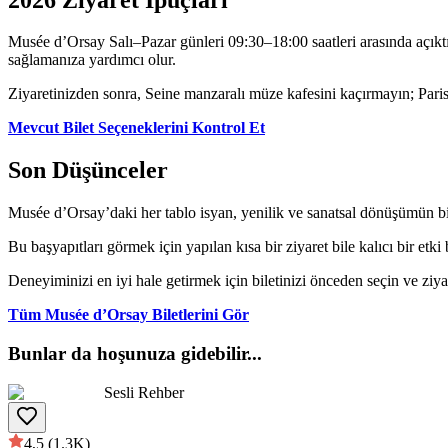
Musée d’Orsay Salı–Pazar günleri 09:30–18:00 saatleri arasında açıkt
sağlamanıza yardımcı olur.
Ziyaretinizden sonra, Seine manzaralı müze kafesini kaçırmayın; Paris’
Mevcut Bilet Seçeneklerini Kontrol Et
Son Düşünceler
Musée d’Orsay’daki her tablo isyan, yenilik ve sanatsal dönüşümün bir
Bu başyapıtları görmek için yapılan kısa bir ziyaret bile kalıcı bir etki 
Deneyiminizi en iyi hale getirmek için biletinizi önceden seçin ve ziyar
Tüm Musée d’Orsay Biletlerini Gör
Bunlar da hoşunuza gidebilir
...
Sesli Rehber
4,5
(1.3K)