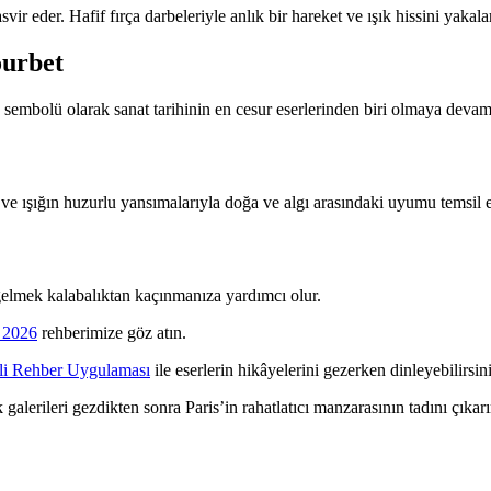
vir eder. Hafif fırça darbeleriyle anlık bir hareket ve ışık hissini yakala
ourbet
n sembolü olarak sanat tarihinin en cesur eserlerinden biri olmaya devam
ve ışığın huzurlu yansımalarıyla doğa ve algı arasındaki uyumu temsil e
gelmek kalabalıktan kaçınmanıza yardımcı olur.
ı 2026
rehberimize göz atın.
esli Rehber Uygulaması
ile eserlerin hikâyelerini gezerken dinleyebilirsin
alerileri gezdikten sonra Paris’in rahatlatıcı manzarasının tadını çıkarı