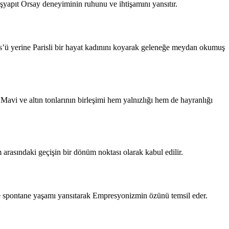
aşyapıt Orsay deneyiminin ruhunu ve ihtişamını yansıtır.
s’ü yerine Parisli bir hayat kadınını koyarak geleneğe meydan okumuş
avi ve altın tonlarının birleşimi hem yalnızlığı hem de hayranlığı
m arasındaki geçişin bir dönüm noktası olarak kabul edilir.
t ve spontane yaşamı yansıtarak Empresyonizmin özünü temsil eder.