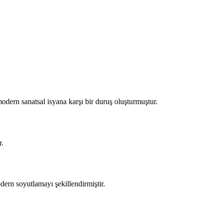
dern sanatsal isyana karşı bir duruş oluşturmuştur.
r.
ern soyutlamayı şekillendirmiştir.