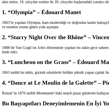
alan müze, 19. yüzyılın sonları ile 20. yüzyılın başlarındaki yaratıcı
1. “Olympia” – Édouard Manet
1863’te yapılan Olympia, ham modernliği ve doğrudan kadın bakışıyla
ve modern resme giden yolu açmıştır.
2. “Starry Night Over the Rhône” – Vince
1888’de Van Gogh’un Arles döneminde yapılan bu sakin gece sahnesi, R
ifade eder.
3. “Luncheon on the Grass” – Édouard Ma
1863 tarihli bu tablo, giyinik erkeklerle birlikte piknik yapan çıplak 
4. “Dance at Le Moulin de la Galette” – P
Renoir’in 1876 tarihli Montmartre’daki neşeli pazar günlerini kutlaya
Bu Başyapıtları Deneyimlemenin En İyi Yo