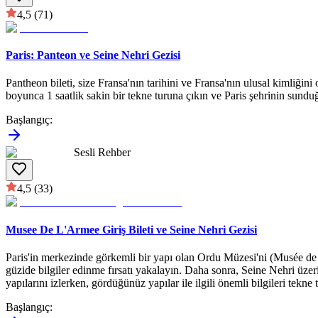
4,5
(71)
Paris: Panteon ve Seine Nehri Gezisi
Pantheon bileti, size Fransa'nın tarihini ve Fransa'nın ulusal kimliğin
boyunca 1 saatlik sakin bir tekne turuna çıkın ve Paris şehrinin sundu
Başlangıç
:
Sesli Rehber
4,5
(33)
Musee De L'Armee Giriş Bileti ve Seine Nehri Gezisi
Paris'in merkezinde görkemli bir yapı olan Ordu Müzesi'ni (Musée de l'
güzide bilgiler edinme fırsatı yakalayın. Daha sonra, Seine Nehri üzeri
yapılarını izlerken, gördüğünüz yapılar ile ilgili önemli bilgileri tekne
Başlangıç
: