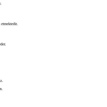
r.
 etmektedir.
der.
iz.
n.