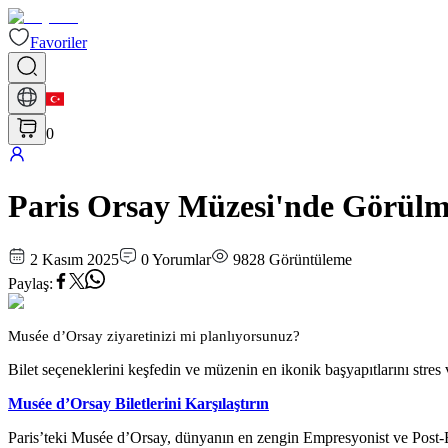
Favoriler
0
Paris Orsay Müzesi'nde Görülme
2 Kasım 2025
0
Yorumlar
9828
Görüntüleme
Paylaş
:
Musée d’Orsay ziyaretinizi mi planlıyorsunuz?
Bilet seçeneklerini keşfedin ve müzenin en ikonik başyapıtlarını str
Musée d’Orsay Biletlerini Karşılaştırın
Paris’teki Musée d’Orsay, dünyanın en zengin Empresyonist ve Post-Em