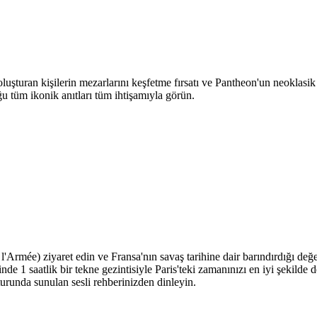
i oluşturan kişilerin mezarlarını keşfetme fırsatı ve Pantheon'un neokla
ğu tüm ikonik anıtları tüm ihtişamıyla görün.
Armée) ziyaret edin ve Fransa'nın savaş tarihine dair barındırdığı değe
nde 1 saatlik bir tekne gezintisiyle Paris'teki zamanınızı en iyi şekilde
 turunda sunulan sesli rehberinizden dinleyin.