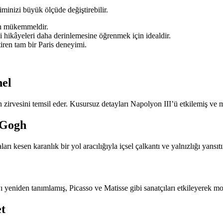
nizi büyük ölçüde değiştirebilir.
in mükemmeldir.
 hikâyeleri daha derinlemesine öğrenmek için idealdir.
tiren tam bir Paris deneyimi.
nel
irvesini temsil eder. Kusursuz detayları Napolyon III’ü etkilemiş ve mo
 Gogh
 kesen karanlık bir yol aracılığıyla içsel çalkantı ve yalnızlığı yansıtı
yeniden tanımlamış, Picasso ve Matisse gibi sanatçıları etkileyerek mod
t