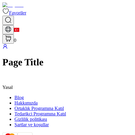
Favoriler
0
Page Title
Yasal
Blog
Hakkımızda
Ortaklık Programına Katıl
Tedarikçi Programına Katıl
Gizlilik politikası
Şartlar ve koşullar