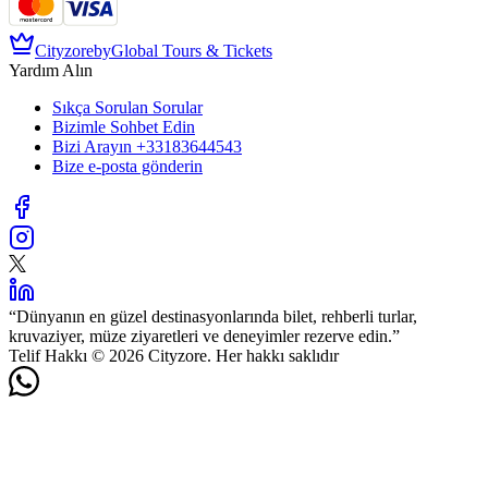
Cityzore
by
Global Tours & Tickets
Yardım Alın
Sıkça Sorulan Sorular
Bizimle Sohbet Edin
Bizi Arayın
+33183644543
Bize e-posta gönderin
“
Dünyanın en güzel destinasyonlarında bilet, rehberli turlar,
kruvaziyer, müze ziyaretleri ve deneyimler rezerve edin.
”
Telif Hakkı © 2026 Cityzore. Her hakkı saklıdır