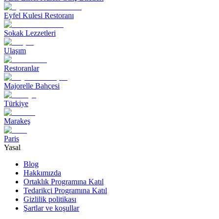
Eyfel Kulesi Restoranı
Sokak Lezzetleri
Ulaşım
Restoranlar
Majorelle Bahçesi
Türkiye
Marakeş
Paris
Yasal
Blog
Hakkımızda
Ortaklık Programına Katıl
Tedarikçi Programına Katıl
Gizlilik politikası
Şartlar ve koşullar