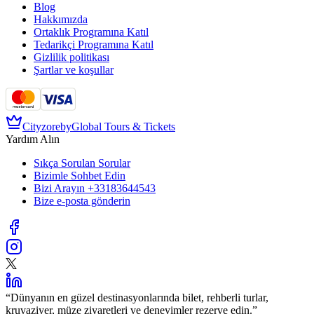
Blog
Hakkımızda
Ortaklık Programına Katıl
Tedarikçi Programına Katıl
Gizlilik politikası
Şartlar ve koşullar
Cityzore
by
Global Tours & Tickets
Yardım Alın
Sıkça Sorulan Sorular
Bizimle Sohbet Edin
Bizi Arayın
+33183644543
Bize e-posta gönderin
“
Dünyanın en güzel destinasyonlarında bilet, rehberli turlar,
kruvaziyer, müze ziyaretleri ve deneyimler rezerve edin.
”