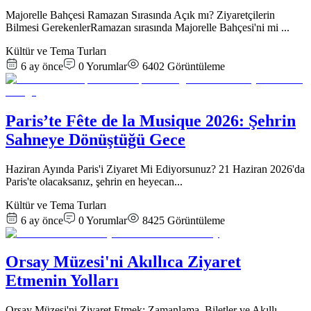
Majorelle Bahçesi Ramazan Sırasında Açık mı? Ziyaretçilerin
Bilmesi GerekenlerRamazan sırasında Majorelle Bahçesi'ni mi
...
Kültür ve Tema Turları
6 ay önce
0
Yorumlar
6402
Görüntüleme
Paris’te Fête de la Musique 2026: Şehrin
Sahneye Dönüştüğü Gece
Haziran Ayında Paris'i Ziyaret Mi Ediyorsunuz? 21 Haziran 2026'da
Paris'te olacaksanız, şehrin en heyecan
...
Kültür ve Tema Turları
6 ay önce
0
Yorumlar
8425
Görüntüleme
Orsay Müzesi'ni Akıllıca Ziyaret
Etmenin Yolları
Orsay Müzesi'ni Ziyaret Etmek: Zamanlama, Biletler ve Akıllı