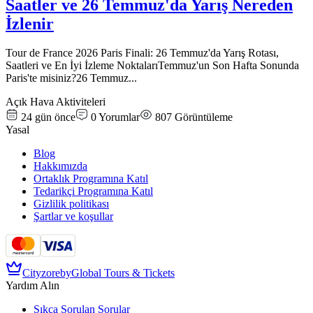
Saatler ve 26 Temmuz'da Yarış Nereden
İzlenir
Tour de France 2026 Paris Finali: 26 Temmuz'da Yarış Rotası,
Saatleri ve En İyi İzleme NoktalarıTemmuz'un Son Hafta Sonunda
Paris'te misiniz?26 Temmuz
...
Açık Hava Aktiviteleri
24 gün önce
0
Yorumlar
807
Görüntüleme
Yasal
Blog
Hakkımızda
Ortaklık Programına Katıl
Tedarikçi Programına Katıl
Gizlilik politikası
Şartlar ve koşullar
Cityzore
by
Global Tours & Tickets
Yardım Alın
Sıkça Sorulan Sorular