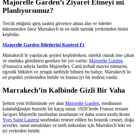
Majorelle Garden’ı Ziyaret Etmeyi mi
Planlıyorsunuz?
Tercih ettiğiniz giriş saatini güvence altına alın ve biletler
tükenmeden önce Marrakech’in en ünlü turistik yerlerinden birini
keşfedin.
Majorelle Garden Biletlerini Kontrol Et
Marrakech’te yapılacak şeyleri keşfederken, sürekli olarak öne çıkan
ve mutlaka görülmesi gereken bir yer vardır:
Majorelle Garden
(Fransızca adıyla Jardin Majorelle). Canlı kobalt mavisi mimarisi,
egzotik bitkileri ve zengin tarihiyle bilinen bu bahçe, Marrakech’in
en popüler yerlerinden biridir ve bunun iyi bir nedeni vardır.
Marrakech’in Kalbinde Gizli Bir Vaha
Şehrin yeni bölümünde yer alan
Majorelle Garden
, medinanın
kalabalığından huzurlu bir kaçış sunar. 1920’lerde Fransız ressam
Jacques Majorelle tarafından tasarlanan ve daha sonra moda ikonu
Yves Saint Laurent
tarafından restore edilen bu botanik cennet, doğa
severler, sanat meraklıları ve tarih tutkunları için Marrakech’teki en
iyi yerlerden biridir.