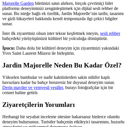
Majorelle Garden
biletinizi satın alırken, birçok çevrimiçi bilet
platformu deneyiminizi zenginleştirmek için dijital sesli rehber de
sunar. Bu isteğe bağlı ek özellik, Jardin Majorelle’nin tarihi, tasarımı
ve gizli hikayeleri hakkında kendi temponuzda ilgi çekici bilgiler
sunar.
İster ilk ziyaretiniz olsun ister tekrar keşfetmek isteyin,
sesli rehber
bahçedeki yürüyüşünüzü kültürel bir yolculuğa dönüştürür.
İpucu:
Daha dolu bir kültürel deneyim için ziyaretinizi yakındaki
Yves Saint Laurent Müzesi ile birleştirin.
Jardin Majorelle Neden Bu Kadar Özel?
Yükselen bambular ve nadir kaktüslerden sakin nilüfer kaplı
havuzlara kadar bu bahçe benzersiz bir duyusal deneyim sunar.
Derin maviler ve yemyeşil yeşiller
, burayı fotoğrafçılar için bir
cennet haline getirir.
Ziyaretçilerin Yorumları
Herhangi bir seyahat inceleme sitesine bakarsanız binlerce olumlu
deneyim bulursunuz. Turistler bahçenin etkileyici tasarımını, huzurlu
atmosferini ve mükemmel durumunu övüyor.