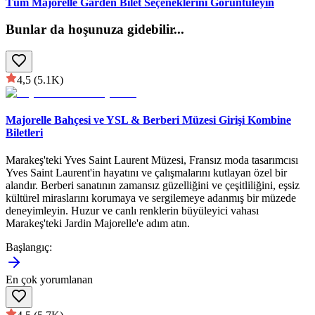
Tüm Majorelle Garden Bilet Seçeneklerini Görüntüleyin
Bunlar da hoşunuza gidebilir
...
4,5
(5.1K)
Majorelle Bahçesi ve YSL & Berberi Müzesi Girişi Kombine
Biletleri
Marakeş'teki Yves Saint Laurent Müzesi, Fransız moda tasarımcısı
Yves Saint Laurent'in hayatını ve çalışmalarını kutlayan özel bir
alandır. Berberi sanatının zamansız güzelliğini ve çeşitliliğini, eşsiz
kültürel miraslarını korumaya ve sergilemeye adanmış bir müzede
deneyimleyin. Huzur ve canlı renklerin büyüleyici vahası
Marakeş'teki Jardin Majorelle'e adım atın.
Başlangıç
:
En çok yorumlanan