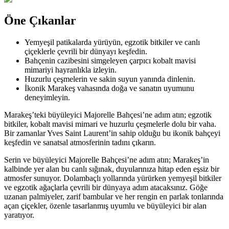
Öne Çıkanlar
Yemyeşil patikalarda yürüyün, egzotik bitkiler ve canlı
çiçeklerle çevrili bir dünyayı keşfedin.
Bahçenin cazibesini simgeleyen çarpıcı kobalt mavisi
mimariyi hayranlıkla izleyin.
Huzurlu çeşmelerin ve sakin suyun yanında dinlenin.
İkonik Marakeş vahasında doğa ve sanatın uyumunu
deneyimleyin.
Marakeş’teki büyüleyici Majorelle Bahçesi’ne adım atın; egzotik
bitkiler, kobalt mavisi mimari ve huzurlu çeşmelerle dolu bir vaha.
Bir zamanlar Yves Saint Laurent’in sahip olduğu bu ikonik bahçeyi
keşfedin ve sanatsal atmosferinin tadını çıkarın.
Serin ve büyüleyici Majorelle Bahçesi’ne adım atın; Marakeş’in
kalbinde yer alan bu canlı sığınak, duyularınıza hitap eden eşsiz bir
atmosfer sunuyor. Dolambaçlı yollarında yürürken yemyeşil bitkiler
ve egzotik ağaçlarla çevrili bir dünyaya adım atacaksınız. Göğe
uzanan palmiyeler, zarif bambular ve her rengin en parlak tonlarında
açan çiçekler, özenle tasarlanmış uyumlu ve büyüleyici bir alan
yaratıyor.