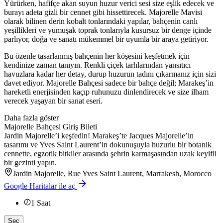
Yürürken, hafifçe akan suyun huzur verici sesi size eşlik edecek ve
burayı adeta gizli bir cennet gibi hissettirecek. Majorelle Mavisi
olarak bilinen derin kobalt tonlarındaki yapılar, bahçenin canlı
yeşillikleri ve yumuşak toprak tonlarıyla kusursuz bir denge içinde
parlıyor, doğa ve sanatı mükemmel bir uyumla bir araya getiriyor.
Bu özenle tasarlanmış bahçenin her köşesini keşfetmek için
kendinize zaman tanıyın. Renkli çiçek tarhlarından yansıtıcı
havuzlara kadar her detay, durup huzurun tadını çıkarmanız için sizi
davet ediyor. Majorelle Bahçesi sadece bir bahçe değil; Marakeş’in
hareketli enerjisinden kaçıp ruhunuzu dinlendirecek ve size ilham
verecek yaşayan bir sanat eseri.
Daha fazla göster
Majorelle Bahçesi Giriş Bileti
Jardin Majorelle’i keşfedin! Marakeş’te Jacques Majorelle’in
tasarımı ve Yves Saint Laurent’in dokunuşuyla huzurlu bir botanik
cennette, egzotik bitkiler arasında şehrin karmaşasından uzak keyifli
bir gezinti yapın.
Jardin Majorelle, Rue Yves Saint Laurent, Marrakesh, Morocco
Google Haritalar ile aç
1
Saat
Seç