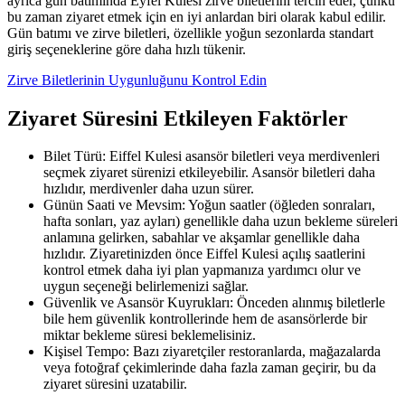
ayrıca gün batımında Eyfel Kulesi zirve biletlerini tercih eder, çünkü
bu zaman ziyaret etmek için en iyi anlardan biri olarak kabul edilir.
Gün batımı ve zirve biletleri, özellikle yoğun sezonlarda standart
giriş seçeneklerine göre daha hızlı tükenir.
Zirve Biletlerinin Uygunluğunu Kontrol Edin
Ziyaret Süresini Etkileyen Faktörler
Bilet Türü: Eiffel Kulesi asansör biletleri veya merdivenleri
seçmek ziyaret sürenizi etkileyebilir. Asansör biletleri daha
hızlıdır, merdivenler daha uzun sürer.
Günün Saati ve Mevsim: Yoğun saatler (öğleden sonraları,
hafta sonları, yaz ayları) genellikle daha uzun bekleme süreleri
anlamına gelirken, sabahlar ve akşamlar genellikle daha
hızlıdır. Ziyaretinizden önce Eiffel Kulesi açılış saatlerini
kontrol etmek daha iyi plan yapmanıza yardımcı olur ve
uygun seçeneği belirlemenizi sağlar.
Güvenlik ve Asansör Kuyrukları: Önceden alınmış biletlerle
bile hem güvenlik kontrollerinde hem de asansörlerde bir
miktar bekleme süresi beklemelisiniz.
Kişisel Tempo: Bazı ziyaretçiler restoranlarda, mağazalarda
veya fotoğraf çekimlerinde daha fazla zaman geçirir, bu da
ziyaret süresini uzatabilir.