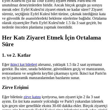
Eyfel Kulesi'ni (ya da Tour Eiffel) ziyaret etmek Paris'teki en
unutulmaz deneyimlerden biridir. Ancak birçok gezgin şu soruyu
merak eder: Eyfel Kulesi'ni ziyaret etmek ne kadar sürer? Ziyaret
süreniz, seçtiğiniz Eyfel Kulesi bilet türüne, çıkmak istediğiniz kata
ve güvenlik ile asansörlerdeki bekleme sürelerine bağlıdır. Ortalama
olarak ziyaretçiler Paris Eyfel Kulesi'nde 1.5 ila 3 saat geçirir, bu
nedenle önceden planlama yapmak önemlidir.
Her Katı Ziyaret Etmek İçin Ortalama
Süre
1. ve 2. Katlar
Eğer
ikinci kat biletleri
alırsanız, yaklaşık 1.5 ila 2 saat ayırmanız
gerekir. Bu süre, sırada bekleme, güvenlikten geçiş ve manzaranın,
restoranların ve sergilerin keyfini çıkarmayı içerir. İkinci kat Paris'in
en iyi panoramik manzaralarından bazılarını sunar.
Zirve Erişimi
Eğer biletiniz
zirve katını
içeriyorsa, tam ziyaret için 2 ila 3 saat
ayırın. En üst kata asansör yolculuğu ve Paris'i yukarıdan izlemek
için geçen süre genellikle ekstra 30-60 dakika ekler. Birçok ziyaretçi