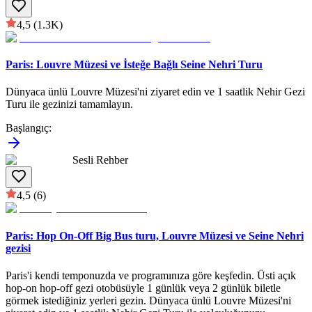
4,5
(1.3K)
Paris: Louvre Müzesi ve İsteğe Bağlı Seine Nehri Turu
Dünyaca ünlü Louvre Müzesi'ni ziyaret edin ve 1 saatlik Nehir Gezi
Turu ile gezinizi tamamlayın.
Başlangıç
:
Sesli Rehber
4,5
(6)
Paris: Hop On-Off Big Bus turu, Louvre Müzesi ve Seine Nehri
gezisi
Paris'i kendi temponuzda ve programınıza göre keşfedin. Üsti açık
hop-on hop-off gezi otobüsüyle 1 günlük veya 2 günlük biletle
görmek istediğiniz yerleri gezin. Dünyaca ünlü Louvre Müzesi'ni