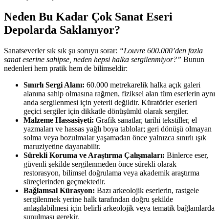
Neden Bu Kadar Çok Sanat Eseri
Depolarda Saklanıyor?
Sanatseverler sık sık şu soruyu sorar:
“Louvre 600.000’den fazla
sanat eserine sahipse, neden hepsi halka sergilenmiyor?”
Bunun
nedenleri hem pratik hem de bilimseldir:
Sınırlı Sergi Alanı:
60.000 metrekarelik halka açık galeri
alanına sahip olmasına rağmen, fiziksel alan tüm eserlerin aynı
anda sergilenmesi için yeterli değildir. Küratörler eserleri
geçici sergiler için dikkatle dönüşümlü olarak sergiler.
Malzeme Hassasiyeti:
Grafik sanatlar, tarihi tekstiller, el
yazmaları ve hassas yağlı boya tablolar; geri dönüşü olmayan
solma veya bozulmalar yaşamadan önce yalnızca sınırlı ışık
maruziyetine dayanabilir.
Sürekli Koruma ve Araştırma Çalışmaları:
Binlerce eser,
güvenli şekilde sergilenmeden önce sürekli olarak
restorasyon, bilimsel doğrulama veya akademik araştırma
süreçlerinden geçmektedir.
Bağlamsal Kürasyon:
Bazı arkeolojik eserlerin, rastgele
sergilenmek yerine halk tarafından doğru şekilde
anlaşılabilmesi için belirli arkeolojik veya tematik bağlamlarda
sunulması gerekir.