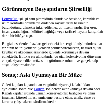
Görünmeyen Başyapıtların Şiirselliği
Louvre’un
ışıl ışıl cam piramidinin altında ve ötesinde, karanlık ve
iklim kontrollü ortamlarda dinlenen sayısız tarihi hazinenin
bulunduğunu bilmekte inkâr edilemez bir gizem vardır. Her eser,
insan yaratıcılığına, kültürel bağlılığa veya tarihsel hayatta kalışa dair
derin bir hikâye taşır.
Bu gizli eserlerden bazıları gelecekteki bir sergi dönüşümünde sanat
tarihinin belirli yönlerini yeniden şekillendirebilirken, bazıları dijital
kayıtlar ve akademik arşivlerde güvenle korunmaya devam
etmektedir. Birlikte ele alındığında, bu gizli koleksiyonlar dünyanın
en çok ziyaret edilen müzesinin görünmez ruhunu ve gerçek kalp
atışını oluşturmaktadır.
Sonuç: Asla Uyumayan Bir Müze
Galeri kapıları kapandıktan ve günlük ziyaretçi kalabalıkları
ayrıldıktan sonra bile
Louvre
son derece aktif kalmaya devam eder.
Kapalı kapılar ardında uzman konservatörler, tarihçiler ve bilim
insanları; küresel mirası temizleme, restore etme, analiz etme ve
koruma çalışmalarını sürdürmektedir.