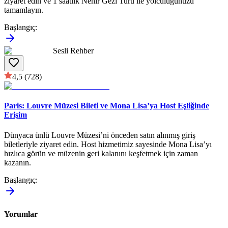
ziyaret edin ve 1 saatlik Nehir Gezi Turu ile yolculuğunuzu
tamamlayın.
Başlangıç
:
Sesli Rehber
4,5
(728)
Paris: Louvre Müzesi Bileti ve Mona Lisa’ya Host Eşliğinde
Erişim
Dünyaca ünlü Louvre Müzesi’ni önceden satın alınmış giriş
biletleriyle ziyaret edin. Host hizmetimiz sayesinde Mona Lisa’yı
hızlıca görün ve müzenin geri kalanını keşfetmek için zaman
kazanın.
Başlangıç
:
Yorumlar