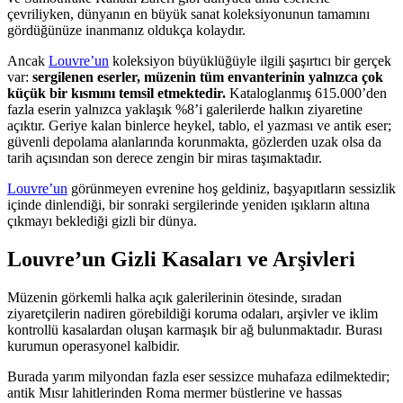
çevriliyken, dünyanın en büyük sanat koleksiyonunun tamamını
gördüğünüze inanmanız oldukça kolaydır.
Ancak
Louvre’un
koleksiyon büyüklüğüyle ilgili şaşırtıcı bir gerçek
var:
sergilenen eserler, müzenin tüm envanterinin yalnızca çok
küçük bir kısmını temsil etmektedir.
Kataloglanmış 615.000’den
fazla eserin yalnızca yaklaşık %8’i galerilerde halkın ziyaretine
açıktır. Geriye kalan binlerce heykel, tablo, el yazması ve antik eser;
güvenli depolama alanlarında korunmakta, gözlerden uzak olsa da
tarih açısından son derece zengin bir miras taşımaktadır.
Louvre’un
görünmeyen evrenine hoş geldiniz, başyapıtların sessizlik
içinde dinlendiği, bir sonraki sergilerinde yeniden ışıkların altına
çıkmayı beklediği gizli bir dünya.
Louvre’un Gizli Kasaları ve Arşivleri
Müzenin görkemli halka açık galerilerinin ötesinde, sıradan
ziyaretçilerin nadiren görebildiği koruma odaları, arşivler ve iklim
kontrollü kasalardan oluşan karmaşık bir ağ bulunmaktadır. Burası
kurumun operasyonel kalbidir.
Burada yarım milyondan fazla eser sessizce muhafaza edilmektedir;
antik Mısır lahitlerinden Roma mermer büstlerine ve hassas