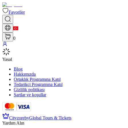
Favoriler
0
Yasal
Blog
Hakkımızda
Ortaklık Programına Katıl
Tedarikçi Programına Katıl
Gizlilik politikası
Şartlar ve koşullar
Cityzore
by
Global Tours & Tickets
Yardım Alın