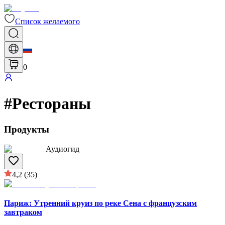
Список желаемого
0
#
Рестораны
Продукты
Аудиогид
4,2
(35)
Париж: Утренний круиз по реке Сена с французским
завтраком