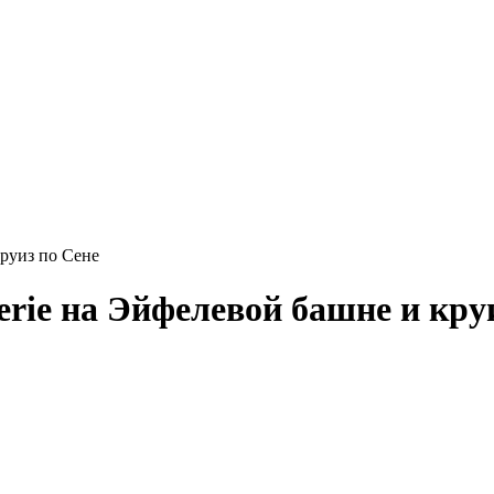
руиз по Сене
rie на Эйфелевой башне и кру