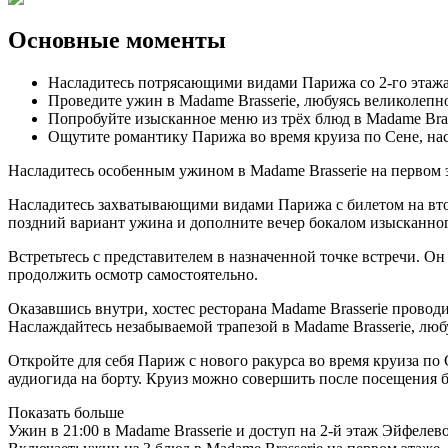
Основные моменты
Насладитесь потрясающими видами Парижа со 2-го этаж
Проведите ужин в Madame Brasserie, любуясь великолепн
Попробуйте изысканное меню из трёх блюд в Madame Bras
Ощутите романтику Парижа во время круиза по Сене, на
Насладитесь особенным ужином в Madame Brasserie на первом
Насладитесь захватывающими видами Парижа с билетом на вто
поздний вариант ужина и дополните вечер бокалом изысканно
Встретьтесь с представителем в назначенной точке встречи. О
продолжить осмотр самостоятельно.
Оказавшись внутри, хостес ресторана Madame Brasserie проводи
Наслаждайтесь незабываемой трапезой в Madame Brasserie, л
Откройте для себя Париж с нового ракурса во время круиза п
аудиогида на борту. Круиз можно совершить после посещения б
Показать больше
Ужин в 21:00 в Madame Brasserie и доступ на 2-й этаж Эйфелев