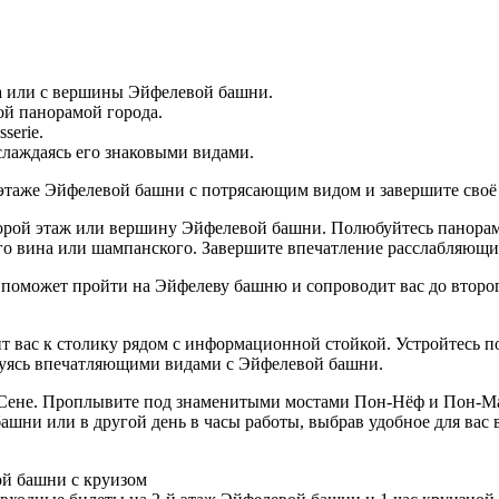
а или с вершины Эйфелевой башни.
ой панорамой города.
serie.
слаждаясь его знаковыми видами.
 этаже Эйфелевой башни с потрясающим видом и завершите своё
рой этаж или вершину Эйфелевой башни. Полюбуйтесь панорамо
го вина или шампанского. Завершите впечатление расслабляющи
н поможет пройти на Эйфелеву башню и сопроводит вас до второг
т вас к столику рядом с информационной стойкой. Устройтесь поу
юбуясь впечатляющими видами с Эйфелевой башни.
о Сене. Проплывите под знаменитыми мостами Пон-Нёф и Пон-Ма
ашни или в другой день в часы работы, выбрав удобное для вас 
ой башни с круизом