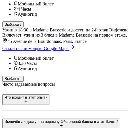
Мобильный билет
4
Часы
Аудиогид
Выбирать
Ужин в 18:30 в Madame Brasserie и доступ на 2-й этаж Эйфелев
Включает: ужин из 3 блюд в Madame Brasserie на первом этаже,
45 Avenue de la Bourdonnais, Paris, France
Открыть с помощью Google Maps
Мобильный билет
3.30
Часы
Аудиогид
Выбирать
Часто задаваемые вопросы
Что входит в этот опыт?
Включён ли доступ на вершину Эйфелевой башни в этот билет?