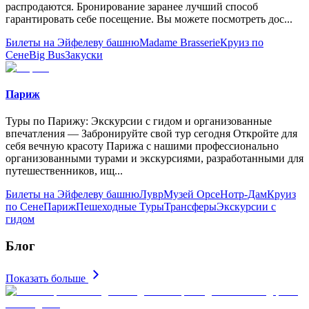
распродаются. Бронирование заранее лучший способ
гарантировать себе посещение. Вы можете посмотреть дос
...
Билеты на Эйфелеву башню
Madame Brasserie
Круиз по
Сене
Big Bus
Закуски
Париж
Туры по Парижу: Экскурсии с гидом и организованные
впечатления — Забронируйте свой тур сегодня Откройте для
себя вечную красоту Парижа с нашими профессионально
организованными турами и экскурсиями, разработанными для
путешественников, ищ
...
Билеты на Эйфелеву башню
Лувр
Музей Орсе
Нотр-Дам
Круиз
по Сене
Париж
Пешеходные Туры
Трансферы
Экскурсии с
гидом
Блог
Показать больше