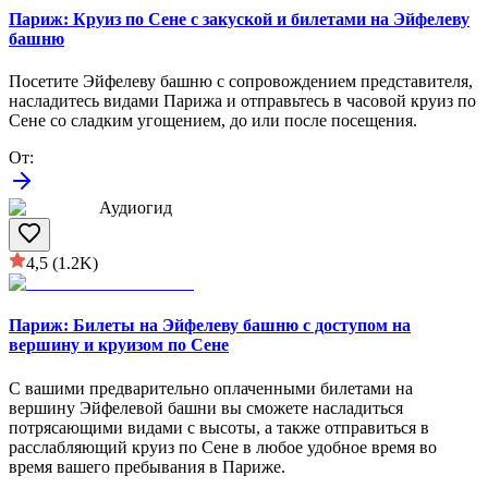
Париж: Круиз по Сене с закуской и билетами на Эйфелеву
башню
Посетите Эйфелеву башню с сопровождением представителя,
насладитесь видами Парижа и отправьтесь в часовой круиз по
Сене со сладким угощением, до или после посещения.
От
:
Аудиогид
4,5
(1.2K)
Париж: Билеты на Эйфелеву башню с доступом на
вершину и круизом по Сене
С вашими предварительно оплаченными билетами на
вершину Эйфелевой башни вы сможете насладиться
потрясающими видами с высоты, а также отправиться в
расслабляющий круиз по Сене в любое удобное время во
время вашего пребывания в Париже.