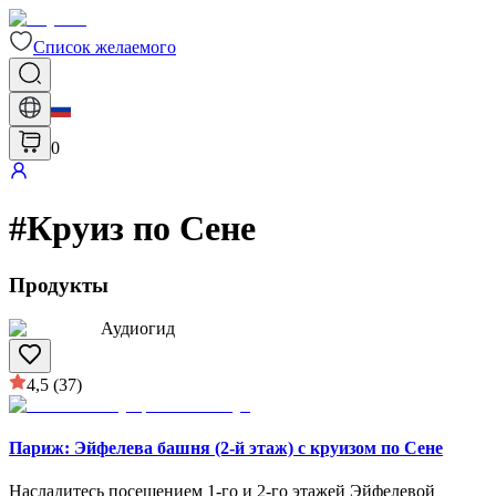
Список желаемого
0
#
Круиз по Сене
Продукты
Аудиогид
4,5
(37)
Париж: Эйфелева башня (2-й этаж) с круизом по Сене
Насладитесь посещением 1-го и 2-го этажей Эйфелевой