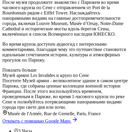
После музея продолжите знакомство с Парижем во время
часового круиза по Сене с отправлением от Port de la
Bourdonnais рядом с Eiffel Tower. Наслаждайтесь
панорамными видами на главные достопримечательности
города, включая Louvre Museum, Musée d’Orsay, Notre-Dame
Cathedral и исторические мосты вдоль берегов Сены,
включённых в список Всемирного наследия ЮНЕСКО.
Во время круиза доступен аудиогид с интересными
комментариями, благодаря чему это путешествие становится
идеальным сочетанием истории, культуры и атмосферных
прогулок по Парижу.
Показать больше
Музей армии Les Invalides и круиз по Сене
Посетите Музей армии - великолепное здание в самом центре
Парижа, где собраны ценные коллекции военной истории
Франции. После этого воспользуйтесь временем,
проведенным в Париже, во время 1-часового круиза по реке
Сене и полюбуйтесь потрясающими панорамными видами
города при свете дня или ночи.
Musée de l'Armée, Rue de Grenelle, Paris, France
Открыть с помощью Google Maps
3
Часы