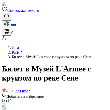
Список желаемого
0
Дом
Paris
Билет в Музей L'Armee с круизом по реке Сене
Билет в Музей L'Armee с
круизом по реке Сене
4,5
/
5
33
Обзор
Добавить в избранное
+19