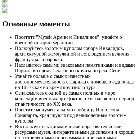
Основные моменты
Посетите "Музей Армии и Инвалидов", узнайте о
военной истории Франции.
Полюбуйтесь золотым куполом собора Инвалидов,
архитектурной жемчужиной и воплощением величия
французского барокко.
Насладитесь самыми знаковыми памятниками и видами
Парижа во время 1-часового круиза по реке Сене
Узнайте больше о самых известных
достопримечательностях Парижа с помощью аудиогида
на 14 языках во время круизного тура
Ознакомьтесь с одной из самых полных в мире
коллекций военных артефактов, охватывающих период
от античности до XX века.
Посетите монументальную гробницу Наполеона
Бонапарта, хранящуюся под великолепным золотым
куполом
Воспользуйтесь динамичными образовательными
ресурсами музея, интерактивными дисплеями и хорошо
подготовленными программами, призванными