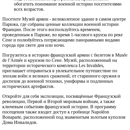
обогатить понимание военной истории посетителями
всех возрастов.
Посетите Музей армии - великолепное здание в самом центре
Парижа, где собраны ценные коллекции военной истории
Франции. После этого воспользуйтесь временем,
проведенным в Париже, во время 1-часового круиза по реке
Сене и полюбуйтесь потрясающими панорамными видами
города при свете дня или ночи.
Погрузитесь в историю французской армии с билетом в Musée
de l’Armée и круизом по Сене. Музей, расположенный на
территории исторического комплекса Les Invalides,
приглашает отправиться в увлекательное путешествие по
эпохам войн и великих сражений, от старинного оружия и
доспехов до военной техники, униформы и подлинных
исторических артефактов.
Откройте для себя экспозиции, посвящённые Французской
революции, Первой и Второй мировым войнам, а также
ключевым событиям французской истории. В программу
посещения также входит доступ к гробнице Napoléon
Bonaparte, расположенной под знаменитым золотым куполом
Дома Инвалидов.