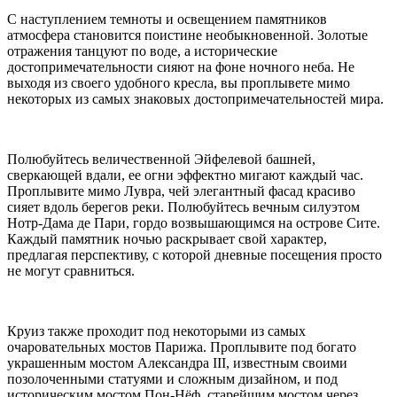
С наступлением темноты и освещением памятников
атмосфера становится поистине необыкновенной. Золотые
отражения танцуют по воде, а исторические
достопримечательности сияют на фоне ночного неба. Не
выходя из своего удобного кресла, вы проплывете мимо
некоторых из самых знаковых достопримечательностей мира.
Полюбуйтесь величественной Эйфелевой башней,
сверкающей вдали, ее огни эффектно мигают каждый час.
Проплывите мимо Лувра, чей элегантный фасад красиво
сияет вдоль берегов реки. Полюбуйтесь вечным силуэтом
Нотр-Дама де Пари, гордо возвышающимся на острове Сите.
Каждый памятник ночью раскрывает свой характер,
предлагая перспективу, с которой дневные посещения просто
не могут сравниться.
Круиз также проходит под некоторыми из самых
очаровательных мостов Парижа. Проплывите под богато
украшенным мостом Александра III, известным своими
позолоченными статуями и сложным дизайном, и под
историческим мостом Пон-Нёф, старейшим мостом через