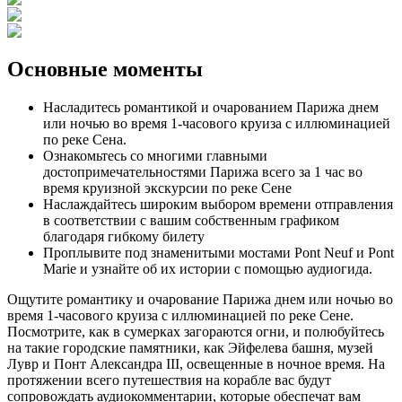
Основные моменты
Насладитесь романтикой и очарованием Парижа днем
или ночью во время 1-часового круиза с иллюминацией
по реке Сена.
Ознакомьтесь со многими главными
достопримечательностями Парижа всего за 1 час во
время круизной экскурсии по реке Сене
Наслаждайтесь широким выбором времени отправления
в соответствии с вашим собственным графиком
благодаря гибкому билету
Проплывите под знаменитыми мостами Pont Neuf и Pont
Marie и узнайте об их истории с помощью аудиогида.
Ощутите романтику и очарование Парижа днем или ночью во
время 1-часового круиза с иллюминацией по реке Сене.
Посмотрите, как в сумерках загораются огни, и полюбуйтесь
на такие городские памятники, как Эйфелева башня, музей
Лувр и Понт Александра III, освещенные в ночное время. На
протяжении всего путешествия на корабле вас будут
сопровождать аудиокомментарии, которые обеспечат вам