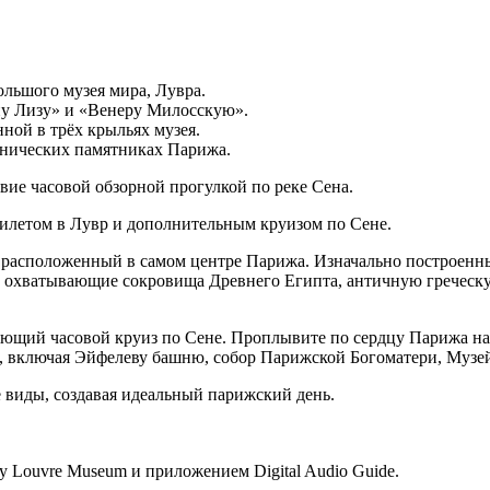
льшого музея мира, Лувра.
у Лизу» и «Венеру Милосскую».
ной в трёх крыльях музея.
конических памятниках Парижа.
вие часовой обзорной прогулкой по реке Сена.
билетом в Лувр и дополнительным круизом по Сене.
расположенный в самом центре Парижа. Изначально построенный
, охватывающие сокровища Древнего Египта, античную греческу
яющий часовой круиз по Сене. Проплывите по сердцу Парижа на
 включая Эйфелеву башню, собор Парижской Богоматери, Музей
 виды, создавая идеальный парижский день.
 Louvre Museum и приложением Digital Audio Guide.