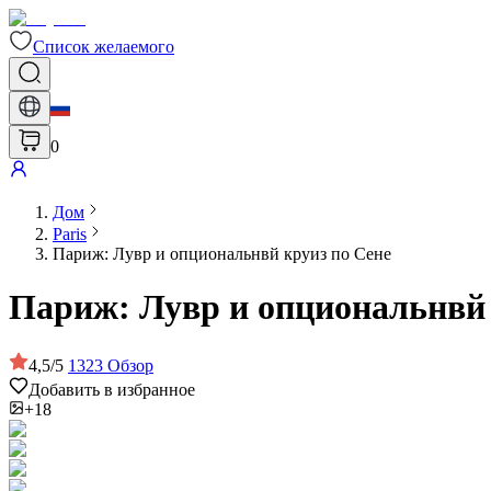
Список желаемого
0
Дом
Paris
Париж: Лувр и опциональнвй круиз по Сене
Париж: Лувр и опциональнвй 
4,5
/
5
1323
Обзор
Добавить в избранное
+18