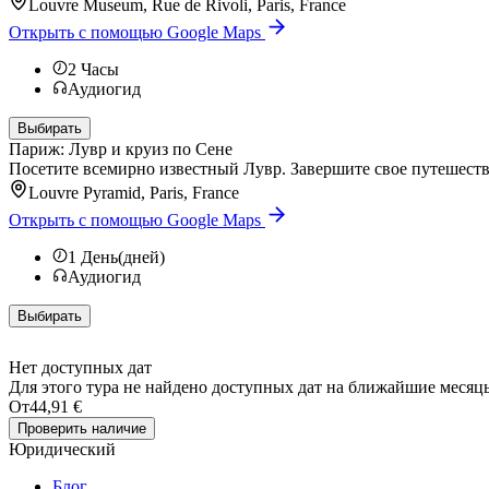
Louvre Museum, Rue de Rivoli, Paris, France
Открыть с помощью Google Maps
2
Часы
Аудиогид
Выбирать
Париж: Лувр и круиз по Сене
Посетите всемирно известный Лувр. Завершите свое путешестви
Louvre Pyramid, Paris, France
Открыть с помощью Google Maps
1
День(дней)
Аудиогид
Выбирать
Нет доступных дат
Для этого тура не найдено доступных дат на ближайшие месяц
От
44,91 €
Проверить наличие
Юридический
Блог