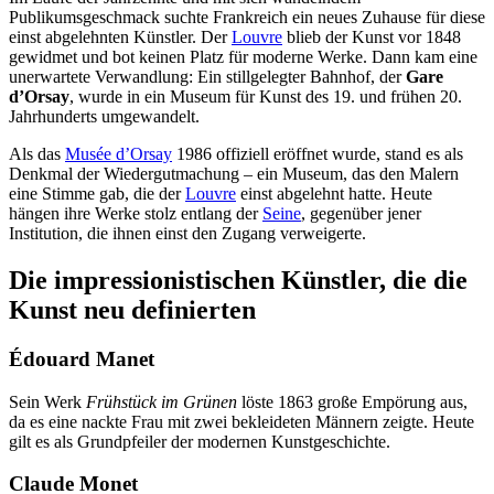
Publikumsgeschmack suchte Frankreich ein neues Zuhause für diese
einst abgelehnten Künstler. Der
Louvre
blieb der Kunst vor 1848
gewidmet und bot keinen Platz für moderne Werke. Dann kam eine
unerwartete Verwandlung: Ein stillgelegter Bahnhof, der
Gare
d’Orsay
, wurde in ein Museum für Kunst des 19. und frühen 20.
Jahrhunderts umgewandelt.
Als das
Musée d’Orsay
1986 offiziell eröffnet wurde, stand es als
Denkmal der Wiedergutmachung – ein Museum, das den Malern
eine Stimme gab, die der
Louvre
einst abgelehnt hatte. Heute
hängen ihre Werke stolz entlang der
Seine
, gegenüber jener
Institution, die ihnen einst den Zugang verweigerte.
Die impressionistischen Künstler, die die
Kunst neu definierten
Édouard Manet
Sein Werk
Frühstück im Grünen
löste 1863 große Empörung aus,
da es eine nackte Frau mit zwei bekleideten Männern zeigte. Heute
gilt es als Grundpfeiler der modernen Kunstgeschichte.
Claude Monet