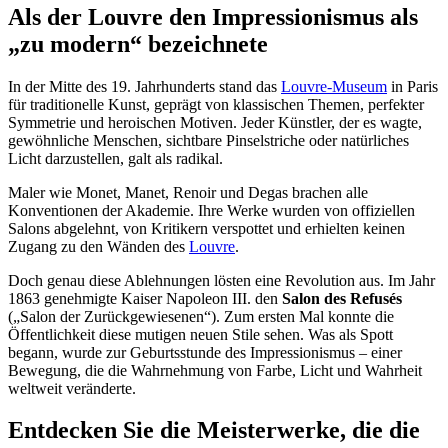
Als der Louvre den Impressionismus als
„zu modern“ bezeichnete
In der Mitte des 19. Jahrhunderts stand das
Louvre-Museum
in Paris
für traditionelle Kunst, geprägt von klassischen Themen, perfekter
Symmetrie und heroischen Motiven. Jeder Künstler, der es wagte,
gewöhnliche Menschen, sichtbare Pinselstriche oder natürliches
Licht darzustellen, galt als radikal.
Maler wie Monet, Manet, Renoir und Degas brachen alle
Konventionen der Akademie. Ihre Werke wurden von offiziellen
Salons abgelehnt, von Kritikern verspottet und erhielten keinen
Zugang zu den Wänden des
Louvre
.
Doch genau diese Ablehnungen lösten eine Revolution aus. Im Jahr
1863 genehmigte Kaiser Napoleon III. den
Salon des Refusés
(„Salon der Zurückgewiesenen“). Zum ersten Mal konnte die
Öffentlichkeit diese mutigen neuen Stile sehen. Was als Spott
begann, wurde zur Geburtsstunde des Impressionismus – einer
Bewegung, die die Wahrnehmung von Farbe, Licht und Wahrheit
weltweit veränderte.
Entdecken Sie die Meisterwerke, die die