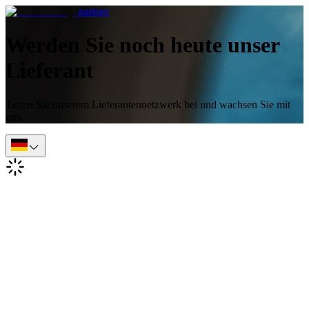
partner
Werden Sie noch heute unser
Lieferant
Treten Sie unserem Lieferantennetzwerk bei und wachsen Sie mit
uns.