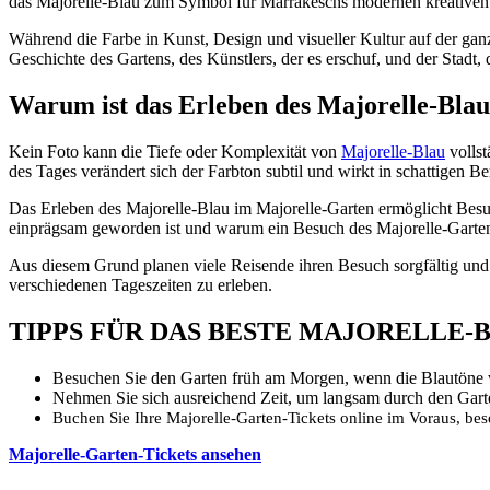
das Majorelle-Blau zum Symbol für Marrakeschs modernen kreativen 
Während die Farbe in Kunst, Design und visueller Kultur auf der ganze
Geschichte des Gartens, des Künstlers, der es erschuf, und der Stadt, di
Warum ist das Erleben des Majorelle-Blau 
Kein Foto kann die Tiefe oder Komplexität von
Majorelle-Blau
vollst
des Tages verändert sich der Farbton subtil und wirkt in schattigen Be
Das Erleben des Majorelle-Blau im Majorelle-Garten ermöglicht Besuch
einprägsam geworden ist und warum ein Besuch des Majorelle-Gartens 
Aus diesem Grund planen viele Reisende ihren Besuch sorgfältig und
verschiedenen Tageszeiten zu erleben.
TIPPS FÜR DAS BESTE MAJORELLE-
Besuchen Sie den Garten früh am Morgen, wenn die Blautöne w
Nehmen Sie sich ausreichend Zeit, um langsam durch den Garte
Buchen Sie Ihre Majorelle-Garten-Tickets online im Voraus, be
Majorelle-Garten-Tickets ansehen