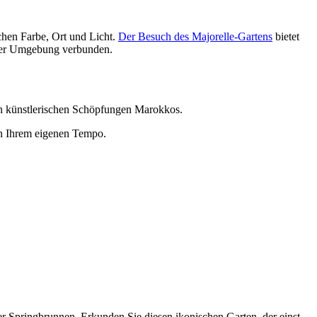
schen Farbe, Ort und Licht.
Der Besuch des Majorelle-Gartens
bietet
einer Umgebung verbunden.
ten künstlerischen Schöpfungen Marokkos.
in Ihrem eigenen Tempo.
er Springbrunnen. Erkunden Sie diesen ikonischen Garten, der einst