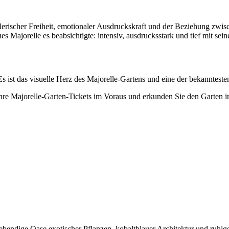
stlerischer Freiheit, emotionaler Ausdruckskraft und der Beziehung zwi
ues Majorelle es beabsichtigte: intensiv, ausdrucksstark und tief mit s
 Es ist das visuelle Herz des Majorelle-Gartens und eine der bekanntes
hre Majorelle-Garten-Tickets im Voraus und erkunden Sie den Garten 
ebendige Oase exotischer Pflanzen, kobaltblauer Architektur und ruhig