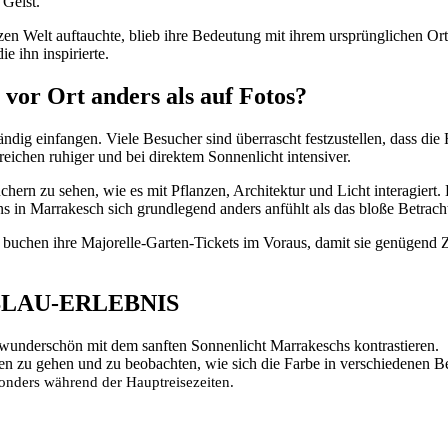
Geist.
n Welt auftauchte, blieb ihre Bedeutung mit ihrem ursprünglichen Ort v
e ihn inspirierte.
vor Ort anders als auf Fotos?
ändig einfangen. Viele Besucher sind überrascht festzustellen, dass di
reichen ruhiger und bei direktem Sonnenlicht intensiver.
ern zu sehen, wie es mit Pflanzen, Architektur und Licht interagiert.
in Marrakesch sich grundlegend anders anfühlt als das bloße Betracht
 buchen ihre Majorelle-Garten-Tickets im Voraus, damit sie genügend Z
BLAU-ERLEBNIS
underschön mit dem sanften Sonnenlicht Marrakeschs kontrastieren.
n zu gehen und zu beobachten, wie sich die Farbe in verschiedenen Be
sonders während der Hauptreisezeiten.