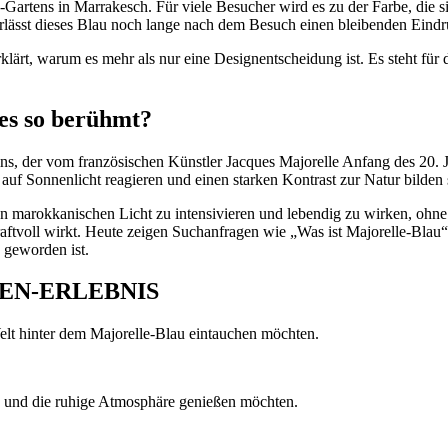
-Gartens in Marrakesch. Für viele Besucher wird es zu der Farbe, die si
terlässt dieses Blau noch lange nach dem Besuch einen bleibenden Eindr
ärt, warum es mehr als nur eine Designentscheidung ist. Es steht für d
 es so berühmt?
rins, der vom französischen Künstler Jacques Majorelle Anfang des 20. 
auf Sonnenlicht reagieren und einen starken Kontrast zur Natur bilden s
n marokkanischen Licht zu intensivieren und lebendig zu wirken, ohne 
kraftvoll wirkt. Heute zeigen Suchanfragen wie „Was ist Majorelle-Bl
 geworden ist.
EN-ERLEBNIS
Welt hinter dem Majorelle-Blau eintauchen möchten.
zen und die ruhige Atmosphäre genießen möchten.