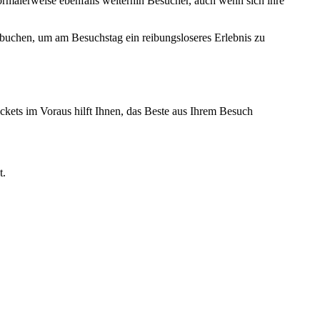
rmalerweise ebenfalls weiterhin Besucher, auch wenn sich ihre
 buchen, um am Besuchstag ein reibungsloseres Erlebnis zu
ets im Voraus hilft Ihnen, das Beste aus Ihrem Besuch
t.