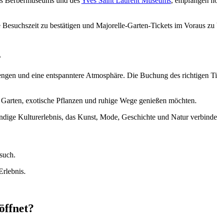
des Berbermuseums und des
Yves Saint Laurent Museums
, empfangen no
 Besuchszeit zu bestätigen und Majorelle-Garten-Tickets im Voraus zu
s
n und eine entspanntere Atmosphäre. Die Buchung des richtigen Tick
 Garten, exotische Pflanzen und ruhige Wege genießen möchten.
ndige Kulturerlebnis, das Kunst, Mode, Geschichte und Natur verbinde
such.
Erlebnis.
öffnet?