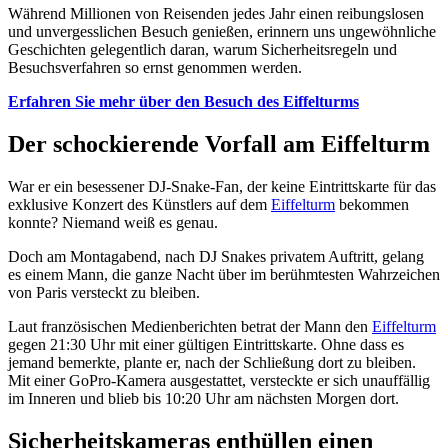
Während Millionen von Reisenden jedes Jahr einen reibungslosen
und unvergesslichen Besuch genießen, erinnern uns ungewöhnliche
Geschichten gelegentlich daran, warum Sicherheitsregeln und
Besuchsverfahren so ernst genommen werden.
Erfahren Sie mehr über den Besuch des Eiffelturms
Der schockierende Vorfall am Eiffelturm
War er ein besessener DJ-Snake-Fan, der keine Eintrittskarte für das
exklusive Konzert des Künstlers auf dem
Eiffelturm
bekommen
konnte? Niemand weiß es genau.
Doch am Montagabend, nach DJ Snakes privatem Auftritt, gelang
es einem Mann, die ganze Nacht über im berühmtesten Wahrzeichen
von Paris versteckt zu bleiben.
Laut französischen Medienberichten betrat der Mann den
Eiffelturm
gegen 21:30 Uhr mit einer gültigen Eintrittskarte. Ohne dass es
jemand bemerkte, plante er, nach der Schließung dort zu bleiben.
Mit einer GoPro-Kamera ausgestattet, versteckte er sich unauffällig
im Inneren und blieb bis 10:20 Uhr am nächsten Morgen dort.
Sicherheitskameras enthüllen einen