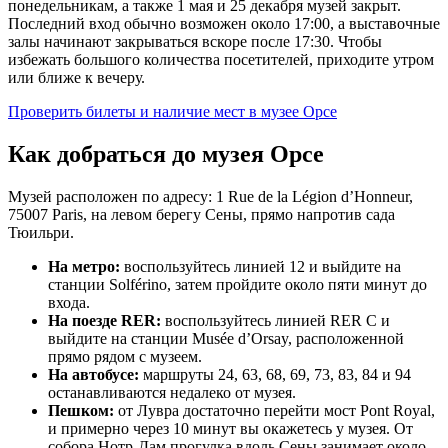
понедельникам, а также 1 мая и 25 декабря музей закрыт.
Последний вход обычно возможен около 17:00, а выставочные
залы начинают закрываться вскоре после 17:30. Чтобы
избежать большого количества посетителей, приходите утром
или ближе к вечеру.
Проверить билеты и наличие мест в музее Орсе
Как добраться до музея Орсе
Музей расположен по адресу: 1 Rue de la Légion d’Honneur,
75007 Paris, на левом берегу Сены, прямо напротив сада
Тюильри.
На метро:
воспользуйтесь линией 12 и выйдите на
станции Solférino, затем пройдите около пяти минут до
входа.
На поезде RER:
воспользуйтесь линией RER C и
выйдите на станции Musée d’Orsay, расположенной
прямо рядом с музеем.
На автобусе:
маршруты 24, 63, 68, 69, 73, 83, 84 и 94
останавливаются недалеко от музея.
Пешком:
от Лувра достаточно перейти мост Pont Royal,
и примерно через 10 минут вы окажетесь у музея. От
собора Нотр-Дам прогулка вдоль Сены занимает около