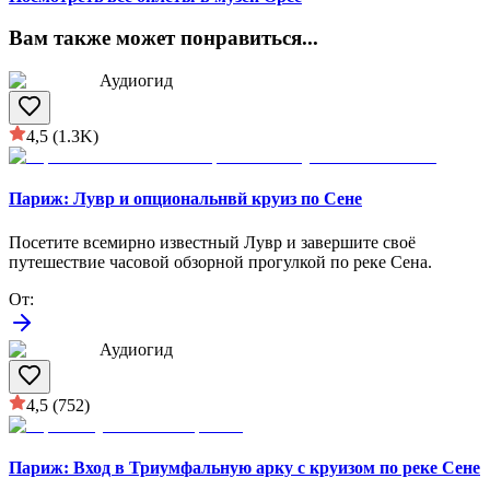
Вам также может понравиться
...
Аудиогид
4,5
(1.3K)
Париж: Лувр и опциональнвй круиз по Сене
Посетите всемирно известный Лувр и завершите своё
путешествие часовой обзорной прогулкой по реке Сена.
От
:
Аудиогид
4,5
(752)
Париж: Вход в Триумфальную арку с круизом по реке Сене