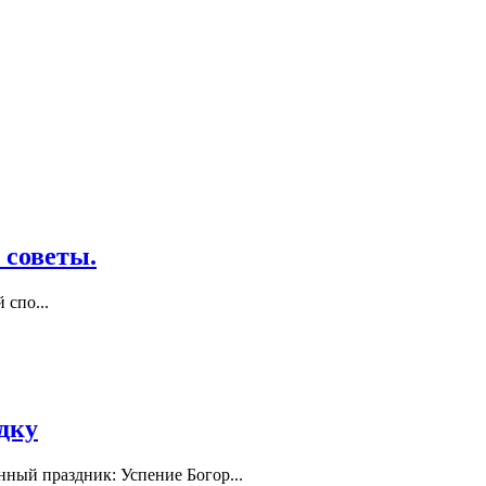
 советы.
й спо
...
здку
енный праздник: Успение Богор
...