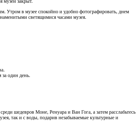
ря музей закрыт.
м. Утром в музее спокойно и удобно фотографировать, днем
знаменитыми светящимися часами музея.
ва.
 за один день.
реди шедевров Моне, Ренуара и Ван Гога, а затем расслабьтесь
зея, так и с воды, подарив незабываемые культурные и