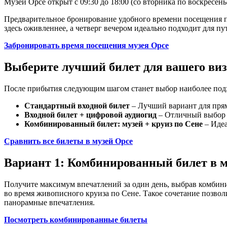
Музей Орсе открыт с 09:30 до 18:00 (со вторника по воскресенье
Предварительное бронирование удобного времени посещения по
здесь оживленнее, а четверг вечером идеально подходит для 
Забронировать время посещения музея Орсе
Выберите лучший билет для вашего ви
После прибытия следующим шагом станет выбор наиболее подх
Стандартный входной билет
– Лучший вариант для прям
Входной билет + цифровой аудиогид
– Отличный выбор д
Комбинированный билет: музей + круиз по Сене
– Идеа
Сравнить все билеты в музей Орсе
Вариант 1: Комбинированный билет в му
Получите максимум впечатлений за один день, выбрав комбинир
во время живописного круиза по Сене. Такое сочетание позвол
панорамные впечатления.
Посмотреть комбинированные билеты