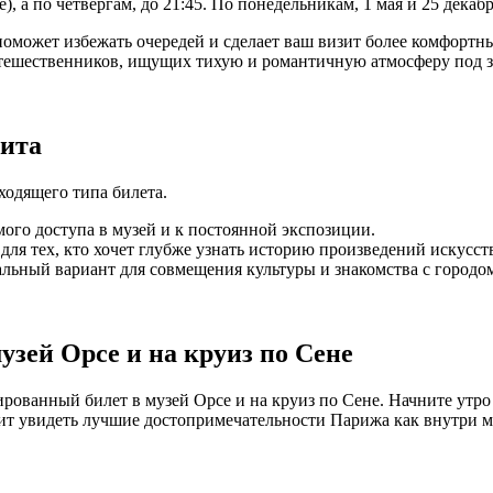
), а по четвергам, до 21:45. По понедельникам, 1 мая и 25 декаб
может избежать очередей и сделает ваш визит более комфортны
путешественников, ищущих тихую и романтичную атмосферу под 
зита
одящего типа билета.
ого доступа в музей и к постоянной экспозиции.
ля тех, кто хочет глубже узнать историю произведений искусст
льный вариант для совмещения культуры и знакомства с городом
зей Орсе и на круиз по Сене
ованный билет в музей Орсе и на круиз по Сене. Начните утро с
ит увидеть лучшие достопримечательности Парижа как внутри му