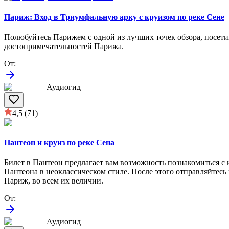
Париж: Вход в Триумфальную арку с круизом по реке Сене
Полюбуйтесь Парижем с одной из лучших точек обзора, посети
достопримечательностей Парижа.
От
:
Аудиогид
4,5
(71)
Пантеон и круиз по реке Сена
Билет в Пантеон предлагает вам возможность познакомиться с
Пантеона в неоклассическом стиле. После этого отправляйтесь
Париж, во всем их величии.
От
:
Аудиогид