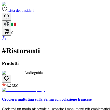
Lista dei desideri
0
#
Ristoranti
Prodotti
Audioguida
4,2
(35)
Crociera mattutina sulla Senna con colazione francese
Godetevi un modo piacevole di scoprire i monumenti più emblematici d