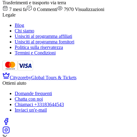
Trasferimenti e trasporto via terra
7 mesi fa
0
Commenti
7970
Visualizzazioni
Legale
Blog
Chi siamo
Unisciti al programma affiliati
Unisciti al programma fornitori
Politica sulla riservatezza
Termini e Condizioni
Cityzore
by
Global Tours & Tickets
Ottieni aiuto
Domande frequenti
Chatta con noi
Chiamaci
+33183644543
Inviaci un'e-mail