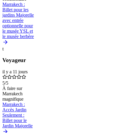
Marrakech :
Billet pour les
jardins Majorelle
avec entrée
optionnelle pour
le musée YSL et
le musée berbère
t
Voyageur
il y a 11 jours
5
/5
À faire sur
Marrakech
magnifique
Marrakech :
Accès Jardin
Seulement :
Billet pour le
Jardin Majorelle