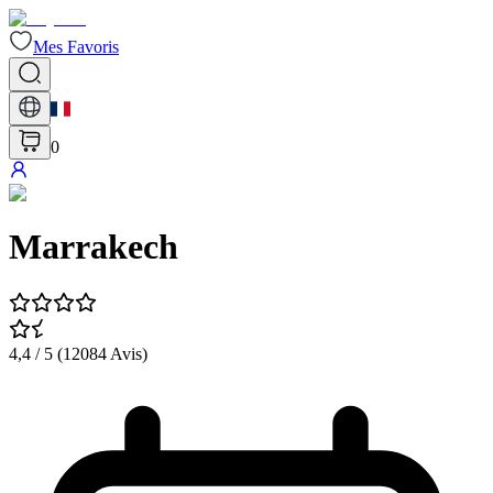
Mes Favoris
0
Marrakech
4,4
/ 5 (
12084
Avis
)