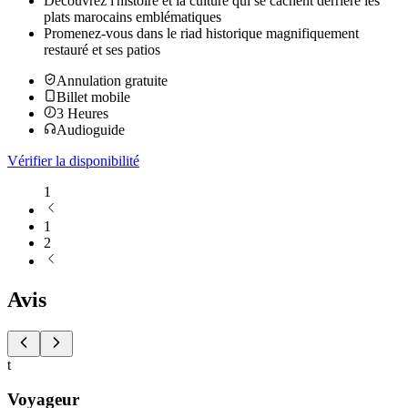
Découvrez l'histoire et la culture qui se cachent derrière les
plats marocains emblématiques
Promenez-vous dans le riad historique magnifiquement
restauré et ses patios
Annulation gratuite
Billet mobile
3
Heures
Audioguide
Vérifier la disponibilité
1
1
2
Avis
t
Voyageur