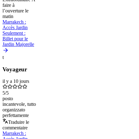
faire à
l’ouverture le
matin
Marrakech :
Accès Jardin
Seulement :
Billet pour le
Jardin Majorelle
t
Voyageur
il y a 10 jours
5
/5
posto
incantevole, tutto
organizzato
perfettamente
Traduire le
commentaire
Marrakech :
Accès Jardin