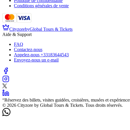
Politique de confidentialité
Conditions générales de vente
Cityzore
by
Global Tours & Tickets
Aide & Support
FAQ
Contactez-nous
Appelez-nous
+33183644543
Envoyez-nous un e-mail
“
Réservez des billets, visites guidées, croisières, musées et expérienc
©️ 2026 Cityzore by Global Tours & Tickets. Tous droits réservés.