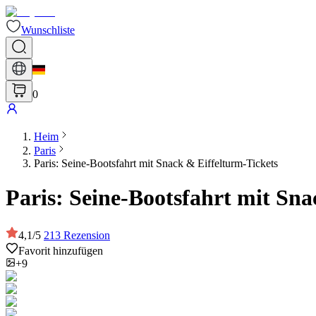
Wunschliste
0
Heim
Paris
Paris: Seine-Bootsfahrt mit Snack & Eiffelturm-Tickets
Paris: Seine-Bootsfahrt mit Sna
4,1
/
5
213
Rezension
Favorit hinzufügen
+9