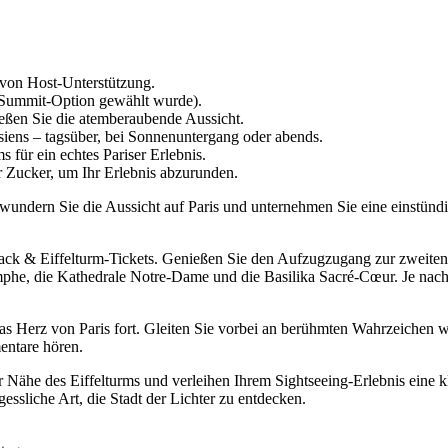
e von Host-Unterstützung.
 Summit-Option gewählt wurde).
eßen Sie die atemberaubende Aussicht.
isiens – tagsüber, bei Sonnenuntergang oder abends.
 für ein echtes Pariser Erlebnis.
 Zucker, um Ihr Erlebnis abzurunden.
undern Sie die Aussicht auf Paris und unternehmen Sie eine einstünd
 Snack & Eiffelturm-Tickets. Genießen Sie den Aufzugzugang zur zweite
phe, die Kathedrale Notre-Dame und die Basilika Sacré-Cœur. Je nac
ch das Herz von Paris fort. Gleiten Sie vorbei an berühmten Wahrzeic
entare hören.
ähe des Eiffelturms und verleihen Ihrem Sightseeing-Erlebnis eine kl
ssliche Art, die Stadt der Lichter zu entdecken.