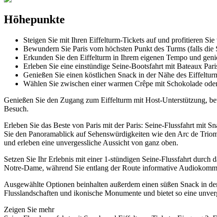
Höhepunkte
Steigen Sie mit Ihren Eiffelturm-Tickets auf und profitieren Si
Bewundern Sie Paris vom höchsten Punkt des Turms (falls die
Erkunden Sie den Eiffelturm in Ihrem eigenen Tempo und geni
Erleben Sie eine einstündige Seine-Bootsfahrt mit Bateaux Par
Genießen Sie einen köstlichen Snack in der Nähe des Eiffelturms
Wählen Sie zwischen einer warmen Crêpe mit Schokolade oder
Genießen Sie den Zugang zum Eiffelturm mit Host-Unterstützung, bew
Besuch.
Erleben Sie das Beste von Paris mit der Paris: Seine-Flussfahrt mit
Sie den Panoramablick auf Sehenswürdigkeiten wie den Arc de Triom
und erleben eine unvergessliche Aussicht von ganz oben.
Setzen Sie Ihr Erlebnis mit einer 1-stündigen Seine-Flussfahrt dur
Notre-Dame, während Sie entlang der Route informative Audiokomm
Ausgewählte Optionen beinhalten außerdem einen süßen Snack in der N
Flusslandschaften und ikonische Monumente und bietet so eine unverge
Zeigen Sie mehr