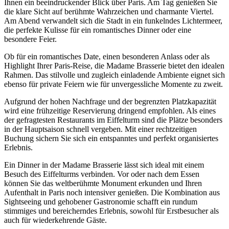
Ihnen ein beeindruckender Blick über Paris. Am Tag genießen Sie
die klare Sicht auf berühmte Wahrzeichen und charmante Viertel.
Am Abend verwandelt sich die Stadt in ein funkelndes Lichtermeer,
die perfekte Kulisse für ein romantisches Dinner oder eine
besondere Feier.
Ob für ein romantisches Date, einen besonderen Anlass oder als
Highlight Ihrer Paris-Reise, die Madame Brasserie bietet den idealen
Rahmen. Das stilvolle und zugleich einladende Ambiente eignet sich
ebenso für private Feiern wie für unvergessliche Momente zu zweit.
Aufgrund der hohen Nachfrage und der begrenzten Platzkapazität
wird eine frühzeitige Reservierung dringend empfohlen. Als eines
der gefragtesten Restaurants im Eiffelturm sind die Plätze besonders
in der Hauptsaison schnell vergeben. Mit einer rechtzeitigen
Buchung sichern Sie sich ein entspanntes und perfekt organisiertes
Erlebnis.
Ein Dinner in der Madame Brasserie lässt sich ideal mit einem
Besuch des Eiffelturms verbinden. Vor oder nach dem Essen
können Sie das weltberühmte Monument erkunden und Ihren
Aufenthalt in Paris noch intensiver genießen. Die Kombination aus
Sightseeing und gehobener Gastronomie schafft ein rundum
stimmiges und bereicherndes Erlebnis, sowohl für Erstbesucher als
auch für wiederkehrende Gäste.