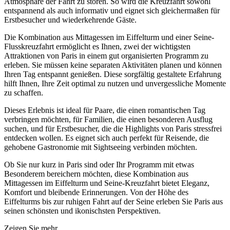
Atmosphäre der Fahrt zu stören. So wird die Kreuzfahrt sowohl
entspannend als auch informativ und eignet sich gleichermaßen für
Erstbesucher und wiederkehrende Gäste.
Die Kombination aus Mittagessen im Eiffelturm und einer Seine-
Flusskreuzfahrt ermöglicht es Ihnen, zwei der wichtigsten
Attraktionen von Paris in einem gut organisierten Programm zu
erleben. Sie müssen keine separaten Aktivitäten planen und können
Ihren Tag entspannt genießen. Diese sorgfältig gestaltete Erfahrung
hilft Ihnen, Ihre Zeit optimal zu nutzen und unvergessliche Momente
zu schaffen.
Dieses Erlebnis ist ideal für Paare, die einen romantischen Tag
verbringen möchten, für Familien, die einen besonderen Ausflug
suchen, und für Erstbesucher, die die Highlights von Paris stressfrei
entdecken wollen. Es eignet sich auch perfekt für Reisende, die
gehobene Gastronomie mit Sightseeing verbinden möchten.
Ob Sie nur kurz in Paris sind oder Ihr Programm mit etwas
Besonderem bereichern möchten, diese Kombination aus
Mittagessen im Eiffelturm und Seine-Kreuzfahrt bietet Eleganz,
Komfort und bleibende Erinnerungen. Von der Höhe des
Eiffelturms bis zur ruhigen Fahrt auf der Seine erleben Sie Paris aus
seinen schönsten und ikonischsten Perspektiven.
Zeigen Sie mehr