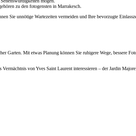
e Sehenswürdigkeiten mögen.
gehören zu den fotogensten in Marrakesch.
nnen Sie unnötige Wartezeiten vermeiden und Ihre bevorzugte Einlassze
ischer Garten. Mit etwas Planung können Sie ruhigere Wege, bessere F
as Vermächtnis von Yves Saint Laurent interessieren – der Jardin Major