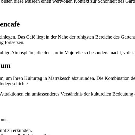
, bieten diese Museen einen wertvollen Kontext zur Schönheit des Garte
encafé
inlegen. Das Café liegt in der Nähe der ruhigsten Bereiche des Garte
g fortsetzen.
uhige Atmosphäre, die den Jardin Majorelle so besonders macht, vollst
seum
m, um Ihren Kulturtag in Marrakesch abzurunden. Die Kombination de
Modegeschichte.
Attraktionen ein umfassenderes Verständnis der kulturellen Bedeutung d
bnis.
nnt zu erkunden.