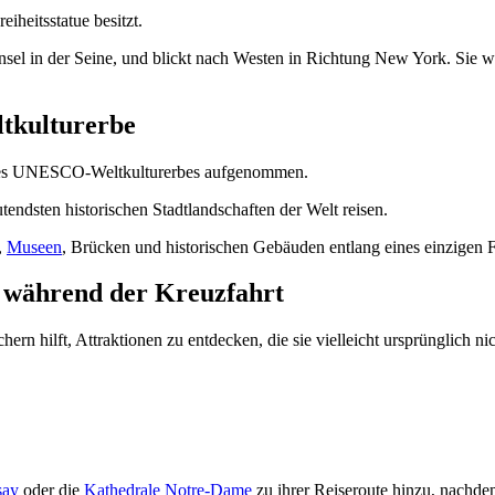
iheitsstatue besitzt.
Insel in der Seine, und blickt nach Westen in Richtung New York. Sie wä
tkulturerbe
e des UNESCO-Weltkulturerbes aufgenommen.
tendsten historischen Stadtlandschaften der Welt reisen.
,
Museen
, Brücken und historischen Gebäuden entlang eines einzigen F
t während der Kreuzfahrt
chern hilft, Attraktionen zu entdecken, die sie vielleicht ursprünglich n
say
oder die
Kathedrale Notre-Dame
zu ihrer Reiseroute hinzu, nachde