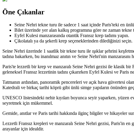
Öne Çıkanlar
Seine Nehri tekne turu ile sadece 1 saat içinde Paris'teki en ünl
Bilet üzerinde yer alan kalkış programına göre ne zaman tekne t
Eyfel Kulesi manzarasında otantik Fransız krep tadımı yapın.
Çikolatalı ya da şekerli krep seçeneklerinden dilediğinizi seçin.
Seine Nehri üzerinde 1 saatlik bir tekne turu ile ışıklar şehrini keşfe
tadına bakarken, bu inanılmaz anıtın ve Seine Nehri'nin manzarasını h
Paris'te lezzetli bir krep ve manzaralı Seine Nehri gezisi ile klasik b
geleneksel Fransız lezzetinin tadını çıkarırken Eyfel Kulesi ve Paris n
Tatmanın ardından, panoramik pencereleri ve açık hava güvertesi olan
Katedrali ve birkaç tarihi köprü gibi ünlü simge yapıların önünden geç
UNESCO listesindeki nehir kıyıları boyunca seyir yaparken, yüzen evl
seyretmek için mükemmel.
Gemide, anıtlar ve Paris tarihi hakkında ilginç bilgiler ve hikayeler su
Lezzetli Fransız krepleri ve manzaralı Seine Nehri gezisi, Paris'in en 
arayanlar için idealdir.