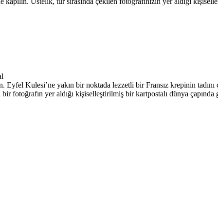
pılın. Üstelik, tur sırasında çekilen fotoğrafınızın yer aldığı kişiselleş
al
din. Eyfel Kulesi’ne yakın bir noktada lezzetli bir Fransız krepinin tadı
r fotoğrafın yer aldığı kişiselleştirilmiş bir kartpostalı dünya çapında