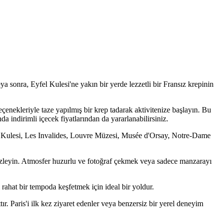
ya sonra, Eyfel Kulesi'ne yakın bir yerde lezzetli bir Fransız krepinin
eçenekleriyle taze yapılmış bir krep tadarak aktivitenize başlayın. Bu
a indirimli içecek fiyatlarından da yararlanabilirsiniz.
fel Kulesi, Les Invalides, Louvre Müzesi, Musée d'Orsay, Notre-Dame
 izleyin. Atmosfer huzurlu ve fotoğraf çekmek veya sadece manzarayı
i rahat bir tempoda keşfetmek için ideal bir yoldur.
ır. Paris'i ilk kez ziyaret edenler veya benzersiz bir yerel deneyim