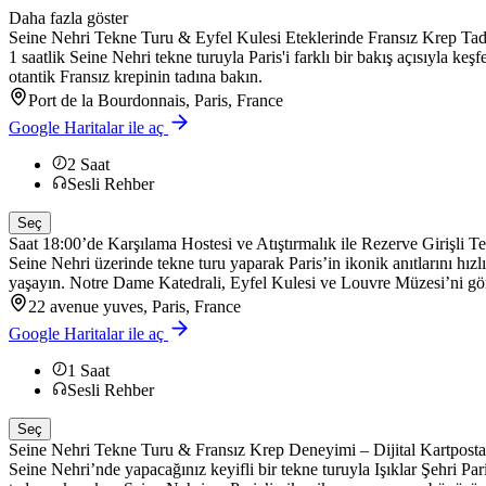
Daha fazla göster
Seine Nehri Tekne Turu & Eyfel Kulesi Eteklerinde Fransız Krep Ta
1 saatlik Seine Nehri tekne turuyla Paris'i farklı bir bakış açısıyla k
otantik Fransız krepinin tadına bakın.
Port de la Bourdonnais, Paris, France
Google Haritalar ile aç
2
Saat
Sesli Rehber
Seç
Saat 18:00’de Karşılama Hostesi ve Atıştırmalık ile Rezerve Girişli T
Seine Nehri üzerinde tekne turu yaparak Paris’in ikonik anıtlarını hızlı
yaşayın. Notre Dame Katedrali, Eyfel Kulesi ve Louvre Müzesi’ni gö
22 avenue yuves, Paris, France
Google Haritalar ile aç
1
Saat
Sesli Rehber
Seç
Seine Nehri Tekne Turu & Fransız Krep Deneyimi – Dijital Kartposta
Seine Nehri’nde yapacağınız keyifli bir tekne turuyla Işıklar Şehri Pa