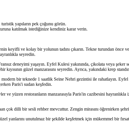
ü turistik yapıların pek çoğunu görün.
uruna katılmak istediğinize kendiniz karar verin.
tmenin keyifli ve kolay bir yolunun tadını çıkarın. Tekne turundan önce ve
ayranlıkla seyredin.
ir Fransız deneyimi yaşayın. Eyfel Kulesi yakınında, çikolata veya şeker s
ehir kıyısının güzel manzarasını seyredin. Ayrıca, yakındaki krep standınd
 modern bir teknede 1 saatlik Seine Nehri gezintisi ile rahatlayın. Ey
erken Paris'i sudan keşfedin.
er ve yüzen restoranların manzarasıyla Paris'in cazibesini hayranlıkla
nan çok dilli bir sesli rehber mevcuttur. Zengin mirasını öğrenirken şehr
güzel yanlarını unutulmaz bir şekilde keşfetmek için mükemmel bir fırsatt