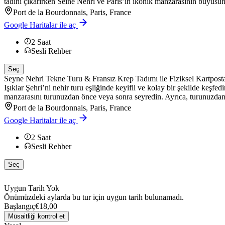
tadını çıkarırken Seine Nehri ve Paris’in ikonik manzarasının büyüsüne ka
Port de la Bourdonnais, Paris, France
Google Haritalar ile aç
2
Saat
Sesli Rehber
Seç
Seyne Nehri Tekne Turu & Fransız Krep Tadımı ile Fiziksel Kartpost
Işıklar Şehri’ni nehir turu eşliğinde keyifli ve kolay bir şekilde keşfe
manzarasını turunuzdan önce veya sonra seyredin. Ayrıca, turunuzdan bi
Port de la Bourdonnais, Paris, France
Google Haritalar ile aç
2
Saat
Sesli Rehber
Seç
Uygun Tarih Yok
Önümüzdeki aylarda bu tur için uygun tarih bulunamadı.
Başlangıç
€18,00
Müsaitliği kontrol et