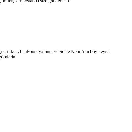
tirilmiş kartpostal da size gönderilsin!
nı çıkarırken, bu ikonik yapının ve Seine Nehri’nin büyüleyici
 gönderin!