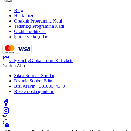
Yasal
Blog
Hakkımızda
Ortaklık Programına Katıl
Tedarikçi Programına Katıl
Gizlilik politikası
Şartlar ve koşullar
Cityzore
by
Global Tours & Tickets
Yardım Alın
Sıkça Sorulan Sorular
Bizimle Sohbet Edin
Bizi Arayın
+33183644543
Bize e-posta gönderin