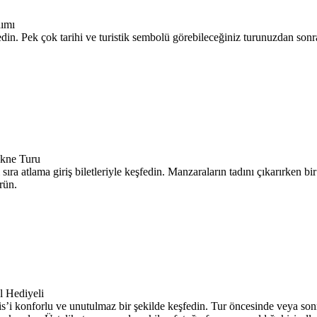
dımı
eşfedin. Pek çok tarihi ve turistik sembolü görebileceğiniz turunuzdan so
ekne Turu
 sıra atlama giriş biletleriyle keşfedin. Manzaraların tadını çıkarırken b
rün.
l Hediyeli
ris’i konforlu ve unutulmaz bir şekilde keşfedin. Tur öncesinde veya son