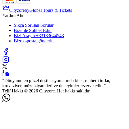
Cityzore
by
Global Tours & Tickets
Yardım Alın
Sıkça Sorulan Sorular
Bizimle Sohbet Edin
Bizi Arayın
+33183644543
Bize e-posta gönderin
“
Dünyanın en güzel destinasyonlarında bilet, rehberli turlar,
kruvaziyer, müze ziyaretleri ve deneyimler rezerve edin.
”
Telif Hakkı © 2026 Cityzore. Her hakkı saklıdır