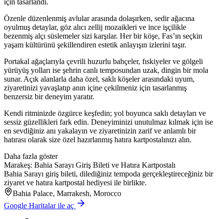
için tasarlandı.
Özenle düzenlenmiş avlular arasında dolaşırken, sedir ağacına
oyulmuş detaylar, göz alıcı zellij mozaikleri ve ince işçilikle
bezenmiş alçı süslemeler sizi karşılar. Her bir köşe, Fas’ın seçkin
yaşam kültürünü şekillendiren estetik anlayışın izlerini taşır.
Portakal ağaçlarıyla çevrili huzurlu bahçeler, fıskiyeler ve gölgeli
yürüyüş yolları ise şehrin canlı temposundan uzak, dingin bir mola
sunar. Açık alanlarla daha özel, saklı köşeler arasındaki uyum,
ziyaretinizi yavaşlatıp anın içine çekilmeniz için tasarlanmış
benzersiz bir deneyim yaratır.
Kendi ritminizde özgürce keşfedin; yol boyunca saklı detayları ve
sessiz güzellikleri fark edin. Deneyiminizi unutulmaz kılmak için ise
en sevdiğiniz anı yakalayın ve ziyaretinizin zarif ve anlamlı bir
hatırası olarak size özel hazırlanmış hatıra kartpostalınızı alın.
Daha fazla göster
Marakeş: Bahia Sarayı Giriş Bileti ve Hatıra Kartpostalı
Bahia Sarayı giriş bileti, dilediğiniz tempoda gerçekleştireceğiniz bir
ziyaret ve hatıra kartpostal hediyesi ile birlikte.
Bahia Palace, Marrakesh, Morocco
Google Haritalar ile aç