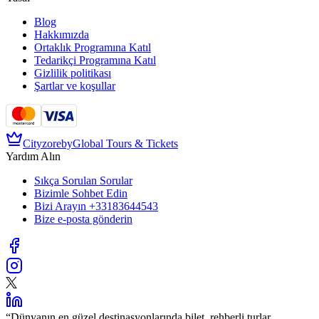
Blog
Hakkımızda
Ortaklık Programına Katıl
Tedarikçi Programına Katıl
Gizlilik politikası
Şartlar ve koşullar
Cityzore
by
Global Tours & Tickets
Yardım Alın
Sıkça Sorulan Sorular
Bizimle Sohbet Edin
Bizi Arayın
+33183644543
Bize e-posta gönderin
“
Dünyanın en güzel destinasyonlarında bilet, rehberli turlar,