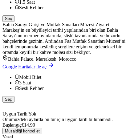
1.5
Saat
Sesli Rehber
Seç
Bahia Sarayı Girişi ve Mutfak Sanatları Müzesi Ziyareti
Marakeş’in en büyüleyici tarihi yapılarından biri olan Bahia
Sarayı’nın mermer avlularında, süslü tavanlarında ve huzurlu
bahçelerinde gezinin. Ardından Fas Mutfak Sanatları Müzesi’ni
kendi temponuzda keşfedin; sergilere erişim ve geleneksel bir
ortamda keyifli bir kahve molası sizi bekliyor.
Bahia Palace, Marrakesh, Morocco
Google Haritalar ile aç
Mobil Bilet
3
Saat
Sesli Rehber
Seç
Uygun Tarih Yok
Önümüzdeki aylarda bu tur için uygun tarih bulunamadı.
Başlangıç
€14,90
Müsaitliği kontrol et
Yasal