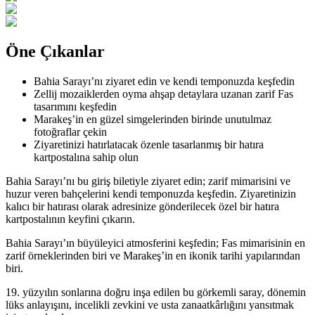
Öne Çıkanlar
Bahia Sarayı’nı ziyaret edin ve kendi temponuzda keşfedin
Zellij mozaiklerden oyma ahşap detaylara uzanan zarif Fas
tasarımını keşfedin
Marakeş’in en güzel simgelerinden birinde unutulmaz
fotoğraflar çekin
Ziyaretinizi hatırlatacak özenle tasarlanmış bir hatıra
kartpostalına sahip olun
Bahia Sarayı’nı bu giriş biletiyle ziyaret edin; zarif mimarisini ve
huzur veren bahçelerini kendi temponuzda keşfedin. Ziyaretinizin
kalıcı bir hatırası olarak adresinize gönderilecek özel bir hatıra
kartpostalının keyfini çıkarın.
Bahia Sarayı’ın büyüleyici atmosferini keşfedin; Fas mimarisinin en
zarif örneklerinden biri ve Marakeş’in en ikonik tarihi yapılarından
biri.
19. yüzyılın sonlarına doğru inşa edilen bu görkemli saray, dönemin
lüks anlayışını, incelikli zevkini ve usta zanaatkârlığını yansıtmak