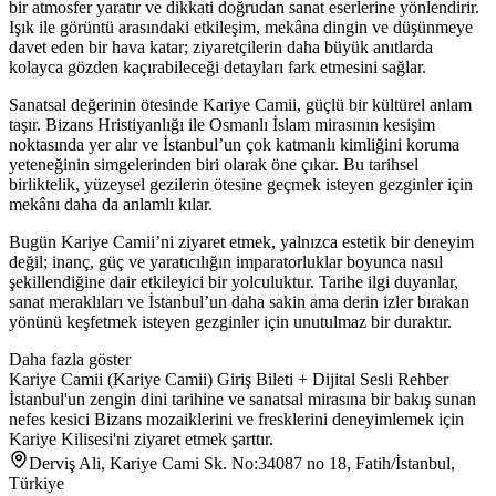
bir atmosfer yaratır ve dikkati doğrudan sanat eserlerine yönlendirir.
Işık ile görüntü arasındaki etkileşim, mekâna dingin ve düşünmeye
davet eden bir hava katar; ziyaretçilerin daha büyük anıtlarda
kolayca gözden kaçırabileceği detayları fark etmesini sağlar.
Sanatsal değerinin ötesinde Kariye Camii, güçlü bir kültürel anlam
taşır. Bizans Hristiyanlığı ile Osmanlı İslam mirasının kesişim
noktasında yer alır ve İstanbul’un çok katmanlı kimliğini koruma
yeteneğinin simgelerinden biri olarak öne çıkar. Bu tarihsel
birliktelik, yüzeysel gezilerin ötesine geçmek isteyen gezginler için
mekânı daha da anlamlı kılar.
Bugün Kariye Camii’ni ziyaret etmek, yalnızca estetik bir deneyim
değil; inanç, güç ve yaratıcılığın imparatorluklar boyunca nasıl
şekillendiğine dair etkileyici bir yolculuktur. Tarihe ilgi duyanlar,
sanat meraklıları ve İstanbul’un daha sakin ama derin izler bırakan
yönünü keşfetmek isteyen gezginler için unutulmaz bir duraktır.
Daha fazla göster
Kariye Camii (Kariye Camii) Giriş Bileti + Dijital Sesli Rehber
İstanbul'un zengin dini tarihine ve sanatsal mirasına bir bakış sunan
nefes kesici Bizans mozaiklerini ve fresklerini deneyimlemek için
Kariye Kilisesi'ni ziyaret etmek şarttır.
Derviş Ali, Kariye Cami Sk. No:34087 no 18, Fatih/İstanbul,
Türkiye