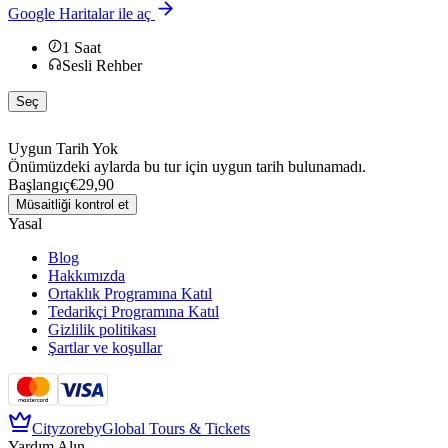
Google Haritalar ile aç
1
Saat
Sesli Rehber
Seç
Uygun Tarih Yok
Önümüzdeki aylarda bu tur için uygun tarih bulunamadı.
Başlangıç
€29,90
Müsaitliği kontrol et
Yasal
Blog
Hakkımızda
Ortaklık Programına Katıl
Tedarikçi Programına Katıl
Gizlilik politikası
Şartlar ve koşullar
Cityzore
by
Global Tours & Tickets
Yardım Alın