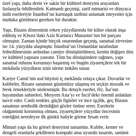
özel yapı, daha derin ve sakin bir kültürel deneyim arayanları
fazlasıyla ödüllendirir. Katmanlı geçmişi, zarif mimarisi ve dünyaca
ünlü eserleriyle İstanbul’un karmaşık tarihini anlamak isteyenler için
mutlaka görülmesi gereken bir duraktır.
Yapı, Bizans döneminin erken yüzyıllarında bir kilise olarak inşa
edilmiş ve Khora’daki Aziz Kurtarıcı Manastırı’nın bir parçası
olmuştur. Zaman içinde birçok onarımdan geçmiş, sanatsal zirvesine
ise 14. yüzyılda ulaşmıştır. İstanbul’un Osmanlılar tarafından
fethedilmesinin ardından camiye dönüştürülmesi, kentin değişen dini
ve kültürel yapısını yansıtır. Tüm bu dönüşümlere rağmen, yapı
sanatsal ruhunu korumayı başarmış ve bugün ziyaretçilere tek bir
mekânda yüzyılların izini sürme imkânı sunar.
Kariye Camii’nin asıl büyüsü iç mekânda ortaya çıkar. Duvarlar ve
kubbeler, Bizans sanatının günümüze ulaşmış en seçkin mozaik ve
fresk örnekleriyle süslenmiştir. Bu detaylı eserler, Hz. İsa’nın
hayatından sahneleri, Meryem Ana’yı ve İncil’deki önemli anlatıları
tasvir eder. Canlı renkler, güçlü figürler ve ince işçilik, geç Bizans
sanatının sembolik derinliğini gözler önüne serer. Eserlerin
olağanüstü korunmuş olması, ziyaretçilere yüzyıllar öncesinin
estetiğini neredeyse ilk günkü haliyle görme fırsatı verir.
Mimari yapı da bu görsel deneyimi tamamlar. Kubbe, kemer ve
dengeli oranlarla şekillenen kompakt ama uyumlu tasarım, samimi