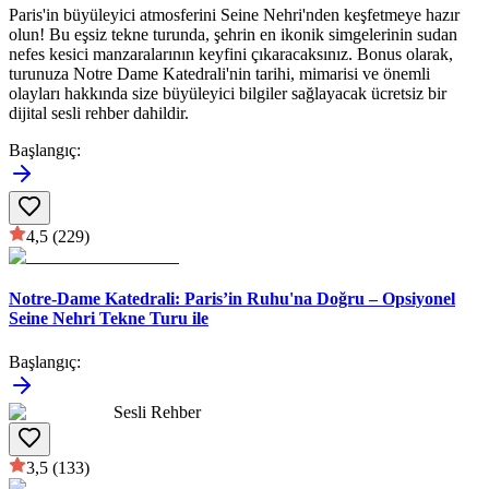
Paris'in büyüleyici atmosferini Seine Nehri'nden keşfetmeye hazır
olun! Bu eşsiz tekne turunda, şehrin en ikonik simgelerinin sudan
nefes kesici manzaralarının keyfini çıkaracaksınız. Bonus olarak,
turunuza Notre Dame Katedrali'nin tarihi, mimarisi ve önemli
olayları hakkında size büyüleyici bilgiler sağlayacak ücretsiz bir
dijital sesli rehber dahildir.
Başlangıç
:
4,5
(229)
Notre-Dame Katedrali: Paris’in Ruhu'na Doğru – Opsiyonel
Seine Nehri Tekne Turu ile
Başlangıç
:
Sesli Rehber
3,5
(133)