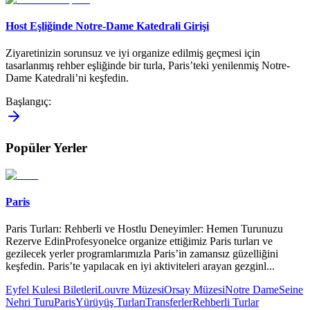
Host Eşliğinde Notre-Dame Katedrali Girişi
Ziyaretinizin sorunsuz ve iyi organize edilmiş geçmesi için
tasarlanmış rehber eşliğinde bir turla, Paris’teki yenilenmiş Notre-
Dame Katedrali’ni keşfedin.
Başlangıç
:
Popüler Yerler
Paris
Paris Turları: Rehberli ve Hostlu Deneyimler: Hemen Turunuzu
Rezerve EdinProfesyonelce organize ettiğimiz Paris turları ve
gezilecek yerler programlarımızla Paris’in zamansız güzelliğini
keşfedin. Paris’te yapılacak en iyi aktiviteleri arayan gezginl
...
Eyfel Kulesi Biletleri
Louvre Müzesi
Orsay Müzesi
Notre Dame
Seine
Nehri Turu
Paris
Yürüyüş Turları
Transferler
Rehberli Turlar