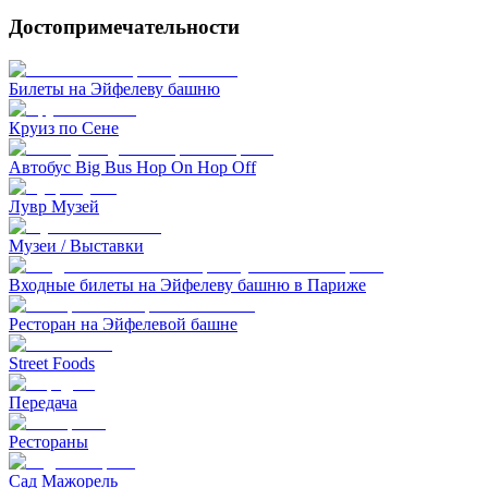
Достопримечательности
Билеты на Эйфелеву башню
Круиз по Сене
Автобус Big Bus Hop On Hop Off
Лувр Музей
Музеи / Выставки
Входные билеты на Эйфелеву башню в Париже
Pесторан на Эйфелевой башне
Street Foods
Передача
Рестораны
Сад Мажорель