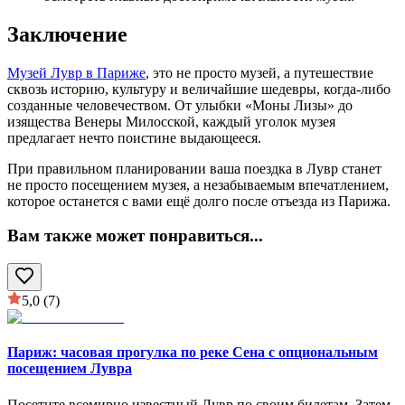
Заключение
Музей Лувр в Париже
, это не просто музей, а путешествие
сквозь историю, культуру и величайшие шедевры, когда-либо
созданные человечеством. От улыбки «Моны Лизы» до
изящества Венеры Милосской, каждый уголок музея
предлагает нечто поистине выдающееся.
При правильном планировании ваша поездка в Лувр станет
не просто посещением музея, а незабываемым впечатлением,
которое останется с вами ещё долго после отъезда из Парижа.
Вам также может понравиться
...
5,0
(7)
Париж: часовая прогулка по реке Сена с опциональным
посещением Лувра
Посетите всемирно известный Лувр по своим билетам. Затем