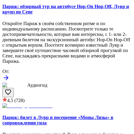
Париж: обзорный тур на автобусе Hop-On Hop-Off, Лувр и
круиз по Сене
Откройте Париж в своём собственном ритме и по
индивидуальному расписанию. Посмотрите только те
достопримечательности, которые вам интересны, с 1- или 2-
дневным билетом на экскурсионный автобус Hop-On Hop-Off
с открытым верхом. Посетите всемирно известный Лувр и
завершите своё путешествие часовой обзорной прогулкой по
Сене, наслаждаясь прекрасными видами и атмосферой
Парижа.
От
:
Аудиогид
4,5
(728)
Париж: билет в Лувр и посещение «Моны Лизы» в
сопровождении гида