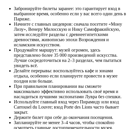
Забронируйте билеты заранее: это гарантирует вход в
выбранное время, особенно если у вас всего один день в
Париже.
Начните с главных шедевров: сначала посетите «Мону
Лизу», Венеру Милосскую и Нику Самофракийскую,
затем исследуйте разделы с древнеегипетскими
древностями, живописью эпохи Возрождения и
исламским искусством.
Продумайте маршрут: музей огромен, здесь
представлено более 35 000 произведений искусства.
Лучше сосредоточиться на 2–3 разделах, чем пытаться
увидеть всё.
Делайте перерывы: воспользуйтесь кафе и зонами
отдыха, особенно если планируете провести в музее
полдня или больше.
При правильном планировании вы сможете
максимально эффективно использовать своё время и
насладиться лучшими экспонатами Лувра без спешки.
Используйте главный вход через Пирамиду или вход
Carrousel du Louvre; вход Porte des Lions часто бывает
закрыт.
Держите билет при себе до окончания посещения.
Запланируйте не менее 3–4 часов, чтобы спокойно
осмотреть главные достопримечательности музея.