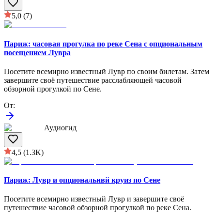
5,0
(7)
Париж: часовая прогулка по реке Сена с опциональным
посещением Лувра
Посетите всемирно известный Лувр по своим билетам. Затем
завершите своё путешествие расслабляющей часовoй
обзорной прогулкой по Сене.
От
:
Аудиогид
4,5
(1.3K)
Париж: Лувр и опциональнвй круиз по Сене
Посетите всемирно известный Лувр и завершите своё
путешествие часовой обзорной прогулкой по реке Сена.