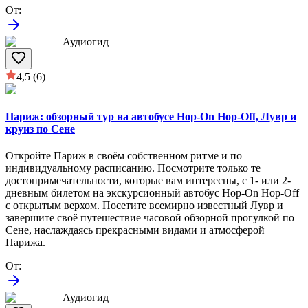
От
:
Аудиогид
4,5
(6)
Париж: обзорный тур на автобусе Hop-On Hop-Off, Лувр и
круиз по Сене
Откройте Париж в своём собственном ритме и по
индивидуальному расписанию. Посмотрите только те
достопримечательности, которые вам интересны, с 1- или 2-
дневным билетом на экскурсионный автобус Hop-On Hop-Off
с открытым верхом. Посетите всемирно известный Лувр и
завершите своё путешествие часовой обзорной прогулкой по
Сене, наслаждаясь прекрасными видами и атмосферой
Парижа.
От
:
Аудиогид