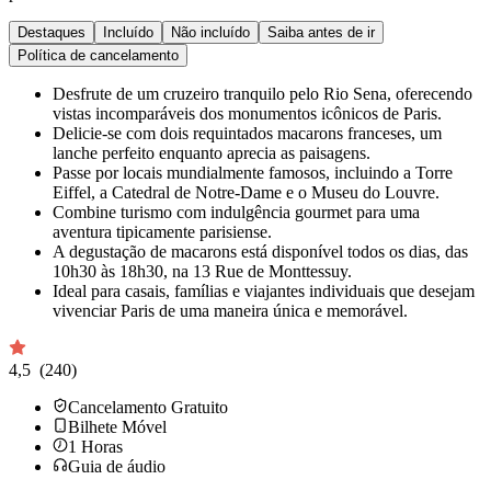
Destaques
Incluído
Não incluído
Saiba antes de ir
Política de cancelamento
Desfrute de um cruzeiro tranquilo pelo Rio Sena, oferecendo
vistas incomparáveis dos monumentos icônicos de Paris.
Delicie-se com dois requintados macarons franceses, um
lanche perfeito enquanto aprecia as paisagens.
Passe por locais mundialmente famosos, incluindo a Torre
Eiffel, a Catedral de Notre-Dame e o Museu do Louvre.
Combine turismo com indulgência gourmet para uma
aventura tipicamente parisiense.
A degustação de macarons está disponível todos os dias, das
10h30 às 18h30, na 13 Rue de Monttessuy.
Ideal para casais, famílias e viajantes individuais que desejam
vivenciar Paris de uma maneira única e memorável.
4,5
(240)
Cancelamento Gratuito
Bilhete Móvel
1
Horas
Guia de áudio