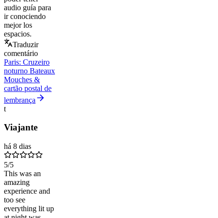
audio guía para
ir conociendo
mejor los
espacios.
Traduzir
comentário
Paris: Cruzeiro
noturno Bateaux
Mouches &
cartão postal de
lembrança
t
Viajante
há 8 dias
5
/5
This was an
amazing
experience and
too see
everything lit up
at night was