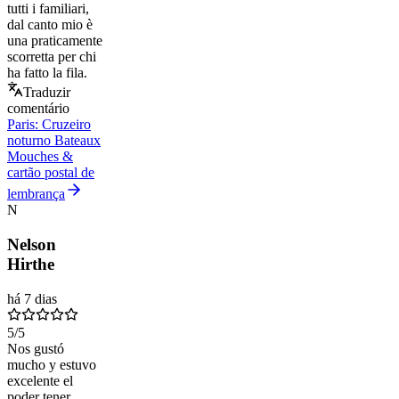
tutti i familiari,
dal canto mio è
una praticamente
scorretta per chi
ha fatto la fila.
Traduzir
comentário
Paris: Cruzeiro
noturno Bateaux
Mouches &
cartão postal de
lembrança
N
Nelson
Hirthe
há 7 dias
5
/5
Nos gustó
mucho y estuvo
excelente el
poder tener