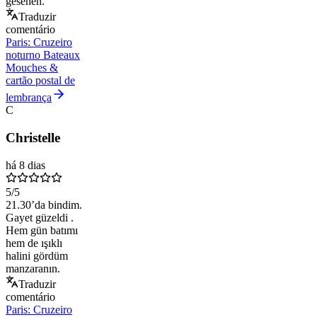
gesehen.
Traduzir
comentário
Paris: Cruzeiro
noturno Bateaux
Mouches &
cartão postal de
lembrança
C
Christelle
há 8 dias
5
/5
21.30’da bindim.
Gayet güzeldi .
Hem gün batımı
hem de ışıklı
halini gördüm
manzaranın.
Traduzir
comentário
Paris: Cruzeiro