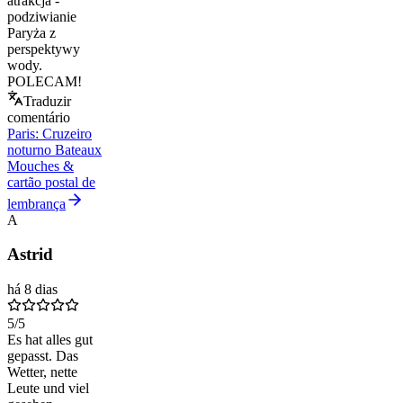
atrakcja -
podziwianie
Paryża z
perspektywy
wody.
POLECAM!
Traduzir
comentário
Paris: Cruzeiro
noturno Bateaux
Mouches &
cartão postal de
lembrança
A
Astrid
há 8 dias
5
/5
Es hat alles gut
gepasst. Das
Wetter, nette
Leute und viel