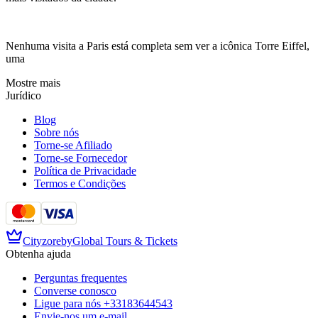
Nenhuma visita a Paris está completa sem ver a icônica Torre Eiffel,
uma
Mostre mais
Jurídico
Blog
Sobre nós
Torne-se Afiliado
Torne-se Fornecedor
Política de Privacidade
Termos e Condições
Cityzore
by
Global Tours & Tickets
Obtenha ajuda
Perguntas frequentes
Converse conosco
Ligue para nós
+33183644543
Envie-nos um e-mail