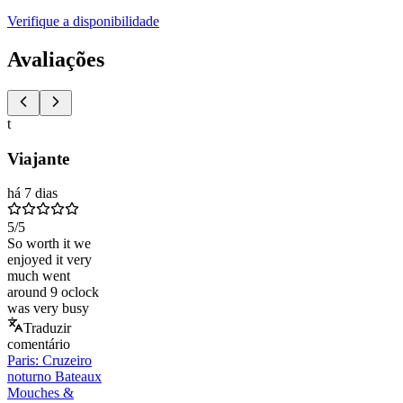
Verifique a disponibilidade
Avaliações
t
Viajante
há 7 dias
5
/5
So worth it we
enjoyed it very
much went
around 9 oclock
was very busy
Traduzir
comentário
Paris: Cruzeiro
noturno Bateaux
Mouches &