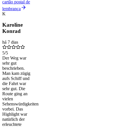
cartão postal de
lembrança
K
Karoline
Konrad
há 7 dias
5
/5
Der Weg war
sehr gut
beschrieben.
Man kam zügig
aufs Schiff und
die Fahrt war
sehr gut. Die
Route ging an
vielen
Sehenswürdigkeiten
vorbei. Das
Highlight war
natürlich der
erleuchtete