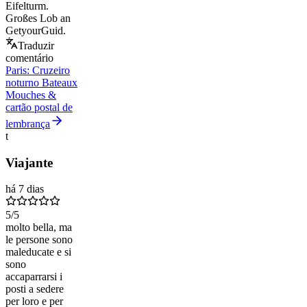
Eifelturm.
Großes Lob an
GetyourGuid.
Traduzir
comentário
Paris: Cruzeiro
noturno Bateaux
Mouches &
cartão postal de
lembrança
t
Viajante
há 7 dias
5
/5
molto bella, ma
le persone sono
maleducate e si
sono
accaparrarsi i
posti a sedere
per loro e per