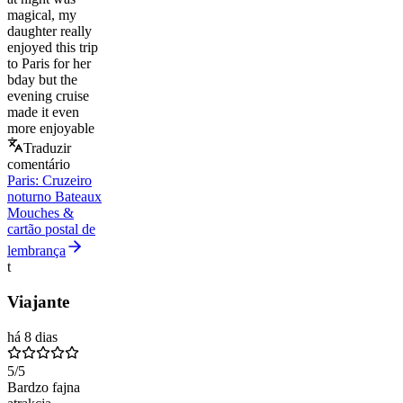
magical, my
daughter really
enjoyed this trip
to Paris for her
bday but the
evening cruise
made it even
more enjoyable
Traduzir
comentário
Paris: Cruzeiro
noturno Bateaux
Mouches &
cartão postal de
lembrança
t
Viajante
há 8 dias
5
/5
Bardzo fajna