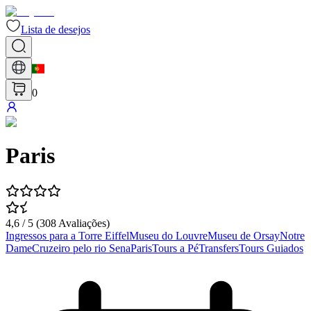
Lista de desejos
0
Paris
4,6
/ 5 (
308
Avaliações
)
Ingressos para a Torre Eiffel
Museu do Louvre
Museu de Orsay
Notre
Dame
Cruzeiro pelo rio Sena
Paris
Tours a Pé
Transfers
Tours Guiados