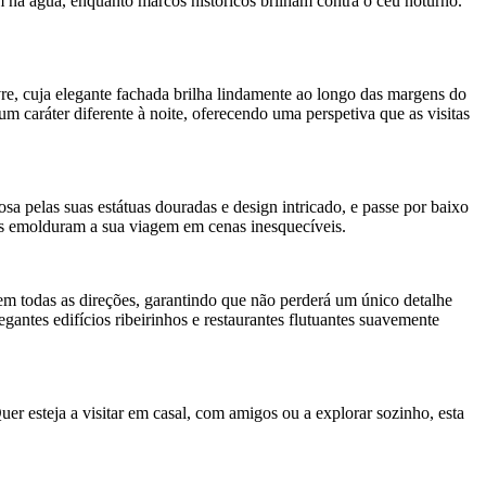
 na água, enquanto marcos históricos brilham contra o céu noturno.
re, cuja elegante fachada brilha lindamente ao longo das margens do
 caráter diferente à noite, oferecendo uma perspetiva que as visitas
 pelas suas estátuas douradas e design intricado, e passe por baixo
cas emolduram a sua viagem em cenas inesquecíveis.
em todas as direções, garantindo que não perderá um único detalhe
antes edifícios ribeirinhos e restaurantes flutuantes suavemente
uer esteja a visitar em casal, com amigos ou a explorar sozinho, esta