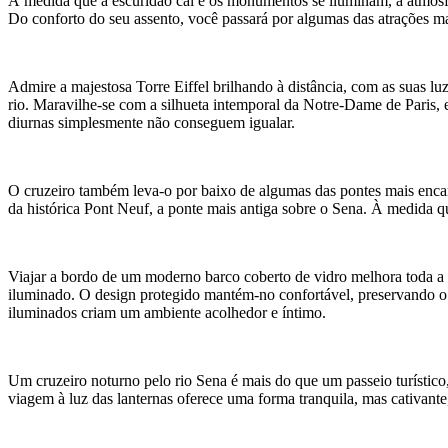
À medida que a escuridão cai e os monumentos se iluminam, a atmosfe
Do conforto do seu assento, você passará por algumas das atrações m
Admire a majestosa Torre Eiffel brilhando à distância, com as suas l
rio. Maravilhe-se com a silhueta intemporal da Notre-Dame de Paris, 
diurnas simplesmente não conseguem igualar.
O cruzeiro também leva-o por baixo de algumas das pontes mais encant
da histórica Pont Neuf, a ponte mais antiga sobre o Sena. À medida 
Viajar a bordo de um moderno barco coberto de vidro melhora toda a e
iluminado. O design protegido mantém-no confortável, preservando o ro
iluminados criam um ambiente acolhedor e íntimo.
Um cruzeiro noturno pelo rio Sena é mais do que um passeio turístico, 
viagem à luz das lanternas oferece uma forma tranquila, mas cativante,