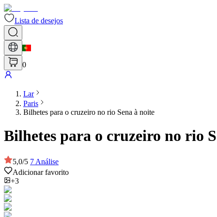
Lista de desejos
0
Lar
Paris
Bilhetes para o cruzeiro no rio Sena à noite
Bilhetes para o cruzeiro no rio 
5,0
/
5
7
Análise
Adicionar favorito
+3