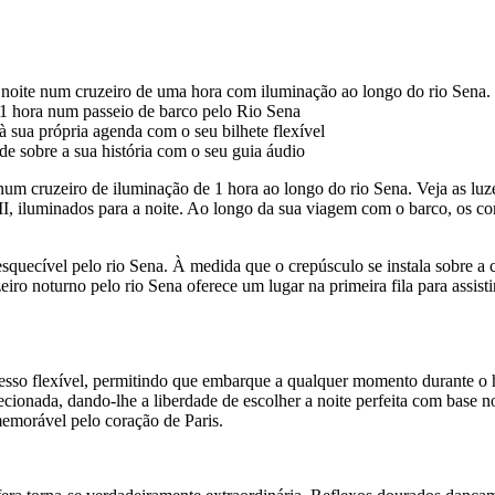
 noite num cruzeiro de uma hora com iluminação ao longo do rio Sena.
s 1 hora num passeio de barco pelo Rio Sena
 sua própria agenda com o seu bilhete flexível
e sobre a sua história com o seu guia áudio
 num cruzeiro de iluminação de 1 hora ao longo do rio Sena. Veja as l
I, iluminados para a noite. Ao longo da sua viagem com o barco, os com
ecível pelo rio Sena. À medida que o crepúsculo se instala sobre a cid
 noturno pelo rio Sena oferece um lugar na primeira fila para assisti
acesso flexível, permitindo que embarque a qualquer momento durante o 
ecionada, dando-lhe a liberdade de escolher a noite perfeita com base 
memorável pelo coração de Paris.