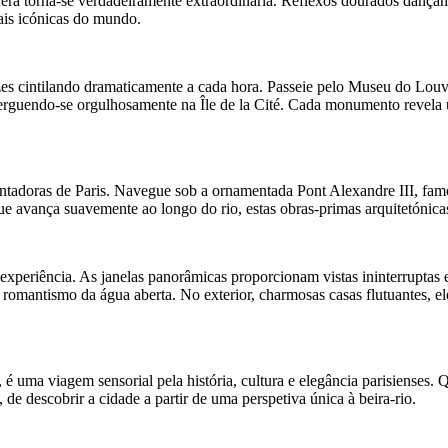
ra torna-se verdadeiramente extraordinária. Reflexos dourados dançam
ais icónicas do mundo.
uzes cintilando dramaticamente a cada hora. Passeie pelo Museu do Louv
erguendo-se orgulhosamente na Île de la Cité. Cada monumento revela um
adoras de Paris. Navegue sob a ornamentada Pont Alexandre III, famosa
que avança suavemente ao longo do rio, estas obras-primas arquitetóni
xperiência. As janelas panorâmicas proporcionam vistas ininterruptas 
mantismo da água aberta. No exterior, charmosas casas flutuantes, eleg
é uma viagem sensorial pela história, cultura e elegância parisienses. Q
 de descobrir a cidade a partir de uma perspetiva única à beira-rio.