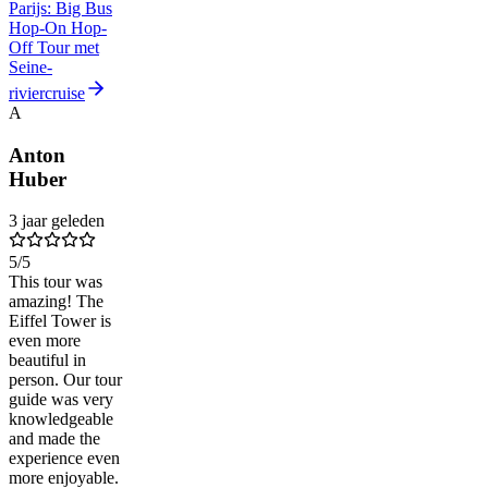
Parijs: Big Bus
Hop-On Hop-
Off Tour met
Seine-
riviercruise
A
Anton
Huber
3 jaar geleden
5
/5
This tour was
amazing! The
Eiffel Tower is
even more
beautiful in
person. Our tour
guide was very
knowledgeable
and made the
experience even
more enjoyable.