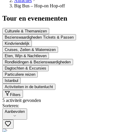
Attracties
Big Bus – Hop-on Hop-off
Tour en evenementen
Culturele & Themareizen
Bezienswaardigheden Tickets & Passen
Kindvriendelijk
Cruises, Zeilen & Waterreizen
Eten, Wijn & Nachtleven
Rondleidingen & Bezienswaardigheden
Dagtochten & Excursies
Particuliere reizen
Istanbul
Activiteiten in de buitenlucht
Filters
5 activiteit gevonden
Sorteren:
Sorteren:
Aanbevolen