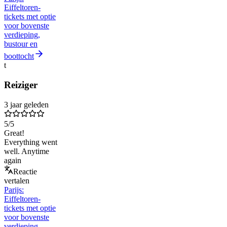
Eiffeltoren-
tickets met optie
voor bovenste
verdieping,
bustour en
boottocht
t
Reiziger
3 jaar geleden
5
/5
Great!
Everything went
well. Anytime
again
Reactie
vertalen
Parijs:
Eiffeltoren-
tickets met optie
voor bovenste
verdieping,