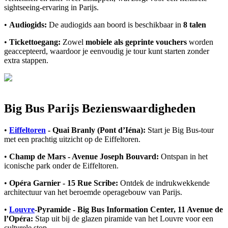
sightseeing-ervaring in Parijs.
•
Audiogids:
De audiogids aan boord is beschikbaar in
8 talen
•
Tickettoegang:
Zowel
mobiele als geprinte vouchers
worden
geaccepteerd, waardoor je eenvoudig je tour kunt starten zonder
extra stappen.
Big Bus Parijs Bezienswaardigheden
•
Eiffeltoren
- Quai Branly (Pont d’Iéna):
Start je Big Bus-tour
met een prachtig uitzicht op de Eiffeltoren.
•
Champ de Mars - Avenue Joseph Bouvard:
Ontspan in het
iconische park onder de Eiffeltoren.
•
Opéra Garnier - 15 Rue Scribe:
Ontdek de indrukwekkende
architectuur van het beroemde operagebouw van Parijs.
•
Louvre
-Pyramide - Big Bus Information Center, 11 Avenue de
l’Opéra:
Stap uit bij de glazen piramide van het Louvre voor een
culturele stop.