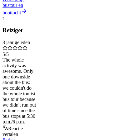
bustour en
boottocht
t
Reiziger
3 jaar geleden
5
/5
The whole
activity was
awesome. Only
one downside
about the bus:
we couldn't do
the whole tourist
bus tour because
we didn't run out
of time since the
bus stops at 5:30
p.m./6 p.m.
Reactie
vertalen
Parijs: