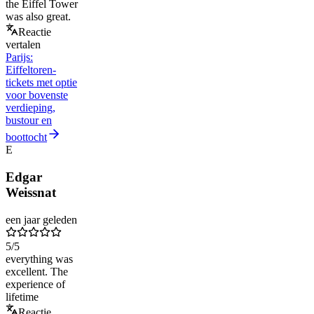
the Eiffel Tower
was also great.
Reactie
vertalen
Parijs:
Eiffeltoren-
tickets met optie
voor bovenste
verdieping,
bustour en
boottocht
E
Edgar
Weissnat
een jaar geleden
5
/5
everything was
excellent. The
experience of
lifetime
Reactie