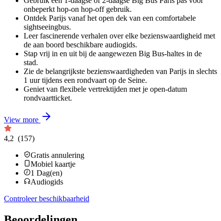
Gebruik een 1-daagse of 2-daagse Big Bus Paris pas voor
onbeperkt hop-on hop-off gebruik.
Ontdek Parijs vanaf het open dek van een comfortabele
sightseeingbus.
Leer fascinerende verhalen over elke bezienswaardigheid met
de aan boord beschikbare audiogids.
Stap vrij in en uit bij de aangewezen Big Bus-haltes in de
stad.
Zie de belangrijkste bezienswaardigheden van Parijs in slechts
1 uur tijdens een rondvaart op de Seine.
Geniet van flexibele vertrektijden met je open-datum
rondvaartticket.
View more
4,2
(157)
Gratis annulering
Mobiel kaartje
1
Dag(en)
Audiogids
Controleer beschikbaarheid
Beoordelingen