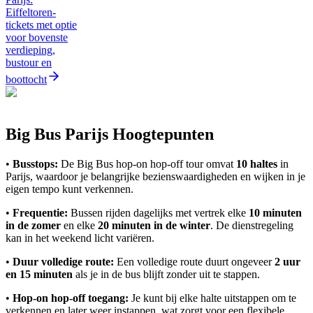
Eiffeltoren-
tickets met optie
voor bovenste
verdieping,
bustour en
boottocht
Big Bus Parijs Hoogtepunten
•
Busstops:
De Big Bus hop-on hop-off tour omvat
10 haltes
in
Parijs, waardoor je belangrijke bezienswaardigheden en wijken in je
eigen tempo kunt verkennen.
•
Frequentie:
Bussen rijden dagelijks met vertrek elke
10 minuten
in de zomer
en elke
20 minuten in de winter
. De dienstregeling
kan in het weekend licht variëren.
•
Duur volledige route:
Een volledige route duurt ongeveer
2 uur
en 15 minuten
als je in de bus blijft zonder uit te stappen.
•
Hop-on hop-off toegang:
Je kunt bij elke halte uitstappen om te
verkennen en later weer instappen, wat zorgt voor een flexibele