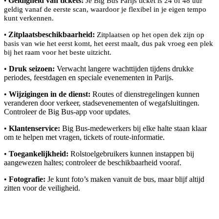
Geldigheid van tickets:
•
Je Big Bus Parijs ticket is 24 of 48 uur
geldig vanaf de eerste scan, waardoor je flexibel in je eigen tempo
kunt verkennen.
Zitplaatsbeschikbaarheid:
•
Zitplaatsen op het open dek zijn op
basis van wie het eerst komt, het eerst maalt, dus pak vroeg een plek
bij het raam voor het beste uitzicht.
•
Druk seizoen:
Verwacht langere wachttijden tijdens drukke
periodes, feestdagen en speciale evenementen in Parijs.
•
Wijzigingen in de dienst:
Routes of dienstregelingen kunnen
veranderen door verkeer, stadsevenementen of wegafsluitingen.
Controleer de Big Bus-app voor updates.
•
Klantenservice:
Big Bus-medewerkers bij elke halte staan klaar
om te helpen met vragen, tickets of route-informatie.
•
Toegankelijkheid:
Rolstoelgebruikers kunnen instappen bij
aangewezen haltes; controleer de beschikbaarheid vooraf.
•
Fotografie:
Je kunt foto’s maken vanuit de bus, maar blijf altijd
zitten voor de veiligheid.