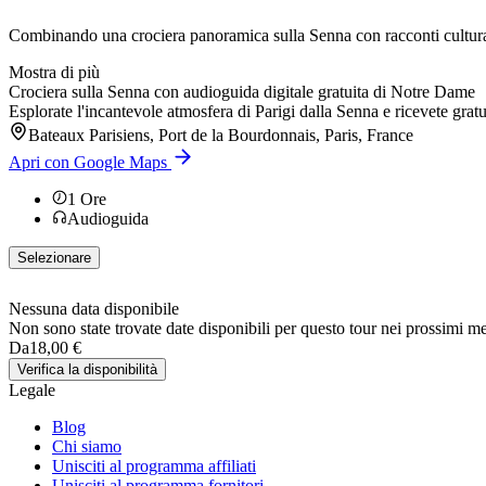
Combinando una crociera panoramica sulla Senna con racconti culturali 
Mostra di più
Crociera sulla Senna con audioguida digitale gratuita di Notre Dame
Esplorate l'incantevole atmosfera di Parigi dalla Senna e ricevete grat
Bateaux Parisiens, Port de la Bourdonnais, Paris, France
Apri con Google Maps
1
Ore
Audioguida
Selezionare
Nessuna data disponibile
Non sono state trovate date disponibili per questo tour nei prossimi me
Da
18,00 €
Verifica la disponibilità
Legale
Blog
Chi siamo
Unisciti al programma affiliati
Unisciti al programma fornitori