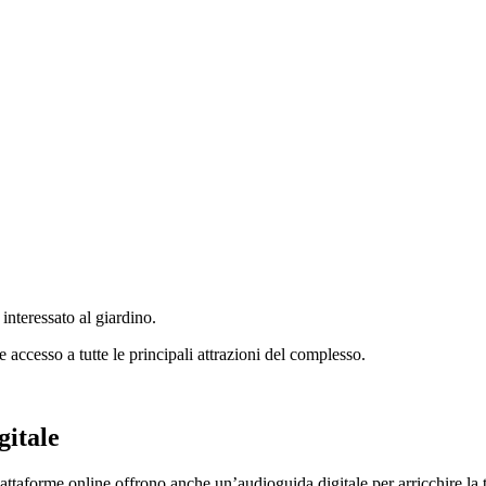
interessato al giardino.
 accesso a tutte le principali attrazioni del complesso.
gitale
iattaforme online offrono anche un’audioguida digitale per arricchire la 