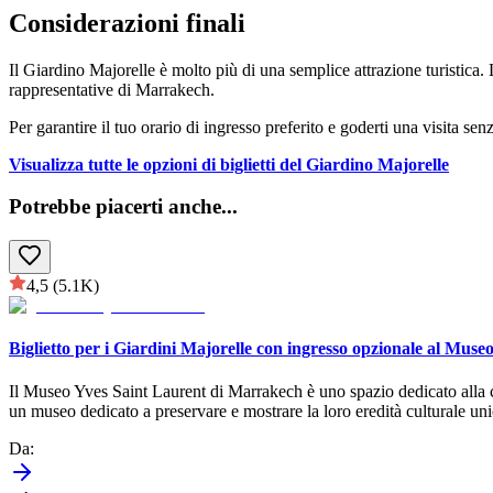
Considerazioni finali
Il Giardino Majorelle è molto più di una semplice attrazione turistica. L
rappresentative di Marrakech.
Per garantire il tuo orario di ingresso preferito e goderti una visita sen
Visualizza tutte le opzioni di biglietti del Giardino Majorelle
Potrebbe piacerti anche
...
4,5
(5.1K)
Biglietto per i Giardini Majorelle con ingresso opzionale al Mus
Il Museo Yves Saint Laurent di Marrakech è uno spazio dedicato alla cel
un museo dedicato a preservare e mostrare la loro eredità culturale unic
Da
: