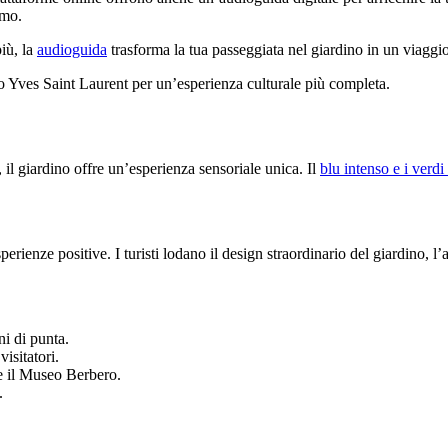
tmo.
più, la
audioguida
trasforma la tua passeggiata nel giardino in un viaggio
o Yves Saint Laurent per un’esperienza culturale più completa.
, il giardino offre un’esperienza sensoriale unica. Il
blu intenso e i verdi
perienze positive. I turisti lodano il design straordinario del giardino, l
ni di punta.
isitatori.
 e il Museo Berbero.
.