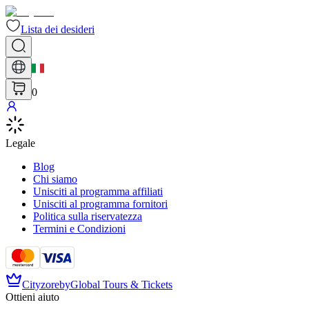
Lista dei desideri
0
Legale
Blog
Chi siamo
Unisciti al programma affiliati
Unisciti al programma fornitori
Politica sulla riservatezza
Termini e Condizioni
Cityzore
by
Global Tours & Tickets
Ottieni aiuto