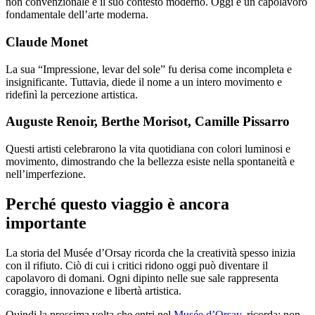
non convenzionale e il suo contesto moderno. Oggi è un capolavoro
fondamentale dell’arte moderna.
Claude Monet
La sua “Impressione, levar del sole” fu derisa come incompleta e
insignificante. Tuttavia, diede il nome a un intero movimento e
ridefinì la percezione artistica.
Auguste Renoir, Berthe Morisot, Camille Pissarro
Questi artisti celebrarono la vita quotidiana con colori luminosi e
movimento, dimostrando che la bellezza esiste nella spontaneità e
nell’imperfezione.
Perché questo viaggio è ancora
importante
La storia del Musée d’Orsay ricorda che la creatività spesso inizia
con il rifiuto. Ciò di cui i critici ridono oggi può diventare il
capolavoro di domani. Ogni dipinto nelle sue sale rappresenta
coraggio, innovazione e libertà artistica.
Quindi la prossima volta che entri nel
Musée d’Orsay
, ricorda: non