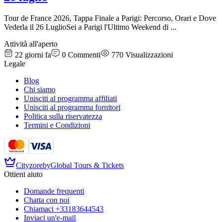
Tour de France 2026, Tappa Finale a Parigi: Percorso, Orari e Dove
Vederla il 26 LuglioSei a Parigi l'Ultimo Weekend di
...
Attività all'aperto
22 giorni fa
0
Commenti
770
Visualizzazioni
Legale
Blog
Chi siamo
Unisciti al programma affiliati
Unisciti al programma fornitori
Politica sulla riservatezza
Termini e Condizioni
Cityzore
by
Global Tours & Tickets
Ottieni aiuto
Domande frequenti
Chatta con noi
Chiamaci
+33183644543
Inviaci un'e-mail