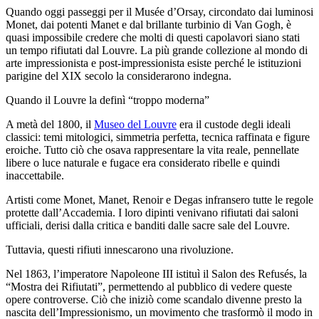
Quando oggi passeggi per il Musée d’Orsay, circondato dai luminosi
Monet, dai potenti Manet e dal brillante turbinio di Van Gogh, è
quasi impossibile credere che molti di questi capolavori siano stati
un tempo rifiutati dal Louvre. La più grande collezione al mondo di
arte impressionista e post-impressionista esiste perché le istituzioni
parigine del XIX secolo la considerarono indegna.
Quando il Louvre la definì “troppo moderna”
A metà del 1800, il
Museo del Louvre
era il custode degli ideali
classici: temi mitologici, simmetria perfetta, tecnica raffinata e figure
eroiche. Tutto ciò che osava rappresentare la vita reale, pennellate
libere o luce naturale e fugace era considerato ribelle e quindi
inaccettabile.
Artisti come Monet, Manet, Renoir e Degas infransero tutte le regole
protette dall’Accademia. I loro dipinti venivano rifiutati dai saloni
ufficiali, derisi dalla critica e banditi dalle sacre sale del Louvre.
Tuttavia, questi rifiuti innescarono una rivoluzione.
Nel 1863, l’imperatore Napoleone III istituì il Salon des Refusés, la
“Mostra dei Rifiutati”, permettendo al pubblico di vedere queste
opere controverse. Ciò che iniziò come scandalo divenne presto la
nascita dell’Impressionismo, un movimento che trasformò il modo in