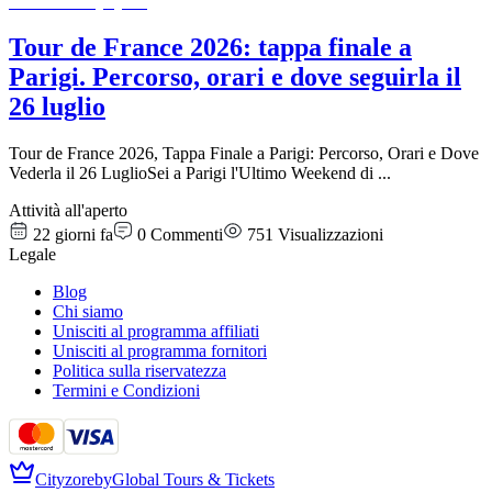
Tour de France 2026: tappa finale a
Parigi. Percorso, orari e dove seguirla il
26 luglio
Tour de France 2026, Tappa Finale a Parigi: Percorso, Orari e Dove
Vederla il 26 LuglioSei a Parigi l'Ultimo Weekend di
...
Attività all'aperto
22 giorni fa
0
Commenti
751
Visualizzazioni
Legale
Blog
Chi siamo
Unisciti al programma affiliati
Unisciti al programma fornitori
Politica sulla riservatezza
Termini e Condizioni
Cityzore
by
Global Tours & Tickets