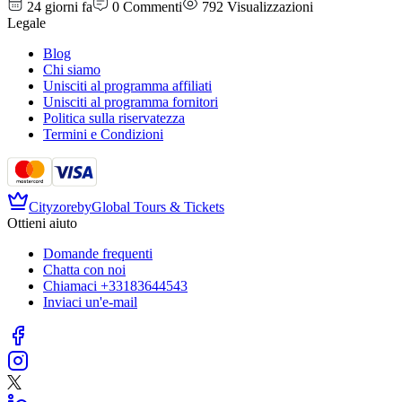
24 giorni fa
0
Commenti
792
Visualizzazioni
Legale
Blog
Chi siamo
Unisciti al programma affiliati
Unisciti al programma fornitori
Politica sulla riservatezza
Termini e Condizioni
Cityzore
by
Global Tours & Tickets
Ottieni aiuto
Domande frequenti
Chatta con noi
Chiamaci
+33183644543
Inviaci un'e-mail