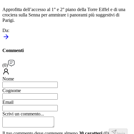
Approfitta dell’accesso al 1° e 2° piano della Torre Eiffel e di una
crociera sulla Senna per ammirare i panorami più suggestivi di
Parigi.
Da
:
Commenti
(
0
)
Nome
Cognome
Email
Scrivi un commento...
Il tuo commento deve contenere almeno
30 caratteri
.
(
0
)
Invia