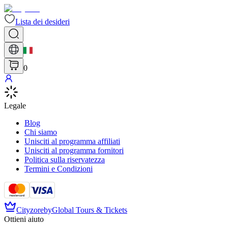
Lista dei desideri
0
Legale
Blog
Chi siamo
Unisciti al programma affiliati
Unisciti al programma fornitori
Politica sulla riservatezza
Termini e Condizioni
Cityzore
by
Global Tours & Tickets
Ottieni aiuto